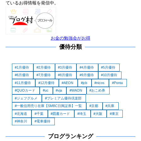
ているお得情報を発信中。
お金の勉強会がお得
優待分類
1月優待
2月優待
3月優待
4月優待
5月優待
6月優待
7月優待
8月優待
9月優待
10月優待
11月優待
12月優待
AEON
jcb
nicos
Ponta
QUOカード
uc
vja
WAON
おこめ券
ジェフグルメ
プレミアム優待倶楽部
一般信用売り在庫【SMBC日興証券】一覧
京都
兵庫
北海道
千葉
図書カード
埼玉
大阪
東京
神奈川
電車優待
ブログランキング