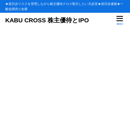
★逆日歩リスクを管理しながら株主優待クロス取引したい方必見★逆日歩速報★一
般信用売り在庫
KABU CROSS 株主優待とIPO
MENU