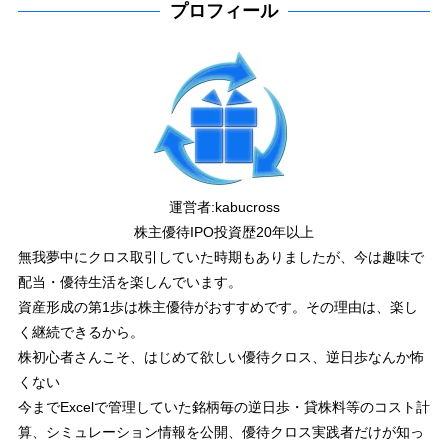
プロフィール
運営者:
kabucross
株主優待IPO投資歴20年以上
無我夢中にクロス取引していた時期もありましたが、今は趣味で
配当・優待生活を楽しんでいます。
資産形成の第1歩は株主優待がおすすめです。その理由は、楽し
く継続できるから。
株初心者さんこそ、はじめて欲しい優待クロス、逆日歩なんか怖
くない
今までExcelで管理していた銘柄毎の逆日歩・貸株料等のコスト計
算、シミュレーション情報を公開、優待クロス実践者だけが知っ