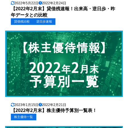
2022年5月22日
2022年2月24日
【2022年2月末】貸借残速報！出来高・逆日歩・昨
年データとの比較
貸借残比較
逆日歩速報
2023年1月15日
2022年2月21日
【2022年2月末】株主優待予算別一覧表！
株主優待一覧