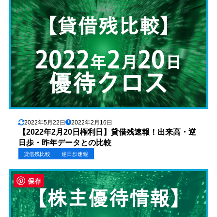
2022年5月22日
2022年2月16日
【2022年2月20日権利日】貸借残速報！出来高・逆
日歩・昨年データとの比較
貸借残比較
逆日歩速報
保存