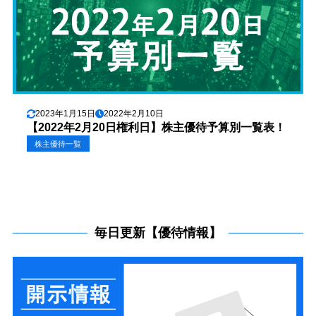
2023年1月15日
2022年2月10日
【2022年2月20日権利日】株主優待予算別一覧表！
株主優待一覧
毎日更新【優待情報】