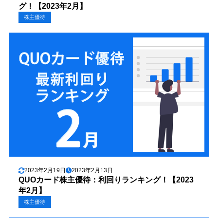
グ！【2023年2月】
株主優待
2023年2月19日
2023年2月13日
QUOカード株主優待：利回りランキング！【2023
年2月】
株主優待