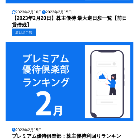
2023年2月16日
2023年2月15日
【2023年2月20日】株主優待 最大逆日歩一覧【前日
貸借残】
逆日歩予想
2023年2月15日
プレミアム優待俱楽部：株主優待利回りランキン