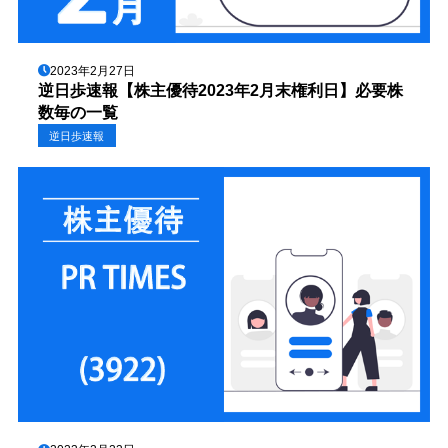
2023年2月27日
逆日歩速報【株主優待2023年2月末権利日】必要株
数毎の一覧
逆日歩速報