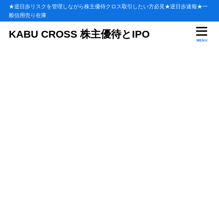
★逆日歩リスクを管理しながら株主優待クロス取引したい方必見★逆日歩速報★一
般信用売り在庫
KABU CROSS 株主優待とIPO
MENU