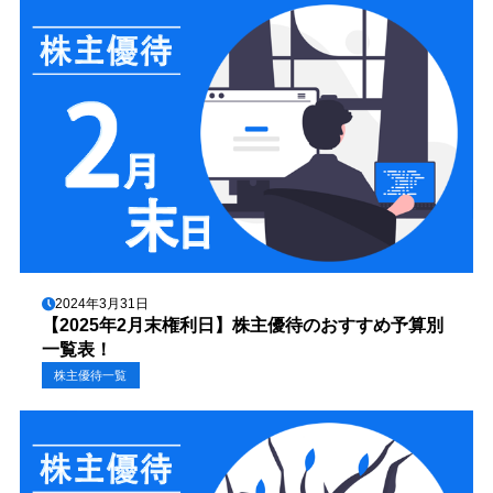
2024年3月31日
【2025年2月末権利日】株主優待のおすすめ予算別
一覧表！
株主優待一覧