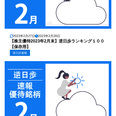
2023年2月27日
2023年2月28日
【株主優待2023年2月末】逆日歩ランキング１００
【保存用】
逆日歩速報