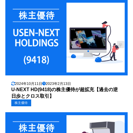
2024年10月11日
2023年2月13日
U-NEXT HD(9418)の株主優待が超拡充【過去の逆
日歩とクロス取引】
株主優待