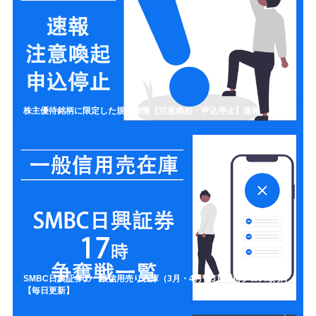
株主優待銘柄に限定した規制情報【注意喚起・申込停止】速報
SMBC日興証券の一般信用売り在庫（3月・4月・5月優待クロス取引）
【毎日更新】