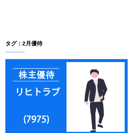
タグ：2月優待