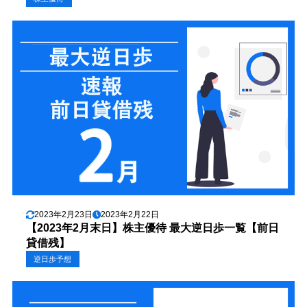
2023年2月23日
2023年2月22日
【2023年2月末日】株主優待 最大逆日歩一覧【前日
貸借残】
逆日歩予想