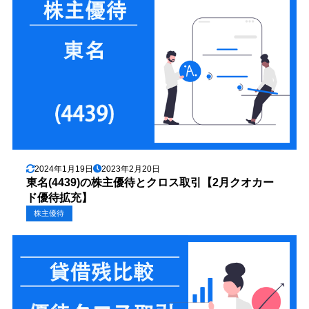
2024年1月19日
2023年2月20日
東名(4439)の株主優待とクロス取引【2月クオカー
ド優待拡充】
株主優待