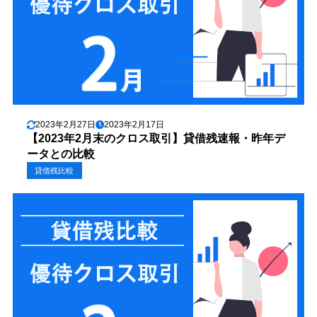
2023年2月27日
2023年2月17日
【2023年2月末のクロス取引】貸借残速報・昨年デ
ータとの比較
貸借残比較