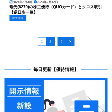
2024年3月30日
2023年2月12日
瑞光(6279)の株主優待（QUOカード）とクロス取引
【逆日歩一覧】
株主優待
…
1
2
6
毎日更新【優待情報】