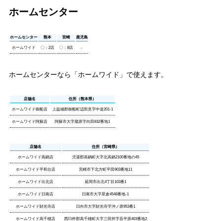
ホームセンター
ホームセンター
熊本
宮崎
鹿児島
ホームワイド
〇：2店
〇：8店
-
ホームセンターなら「ホームワイド」で使えます。
店舗名
住所（熊本県）
ホームワイド御船店
上益城郡御船町辺田見字中道201-1
ホームワイド阿蘇店
阿蘇市大字蔵原字向田832番地1
店舗名
住所（宮崎県）
ホームワイド高鍋店
児湯郡高鍋町大字北高鍋2100番地の45
ホームワイド平和台店
宮崎市下北方町平田903番地11
ホームワイド出北店
延岡市出北4丁目103番1
ホームワイド日南店
日南市大字星倉4548番地-1
ホームワイド財光寺店
日向市大字財光寺字沖ノ原953番1
ホームワイド高千穂店
西臼杵郡高千穂町大字三田井字吾平原403番地2