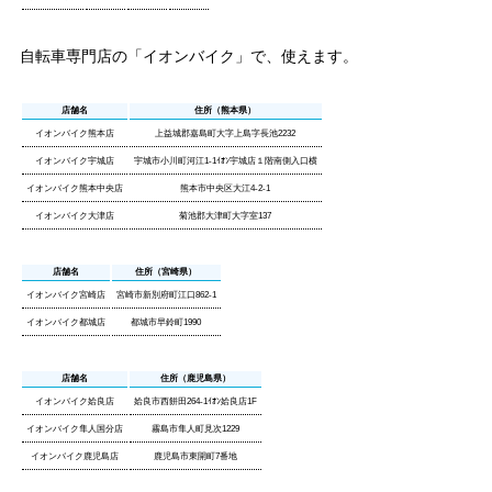
自転車専門店の「イオンバイク」で、使えます。
店舗名
住所（熊本県）
イオンバイク熊本店
上益城郡嘉島町大字上島字長池2232
イオンバイク宇城店
宇城市小川町河江1-1ｲｵﾝ宇城店１階南側入口横
イオンバイク熊本中央店
熊本市中央区大江4-2-1
イオンバイク大津店
菊池郡大津町大字室137
店舗名
住所（宮崎県）
イオンバイク宮崎店
宮崎市新別府町江口862-1
イオンバイク都城店
都城市早鈴町1990
店舗名
住所（鹿児島県）
イオンバイク姶良店
姶良市西餅田264-1ｲｵﾝ姶良店1F
イオンバイク隼人国分店
霧島市隼人町見次1229
イオンバイク鹿児島店
鹿児島市東開町7番地