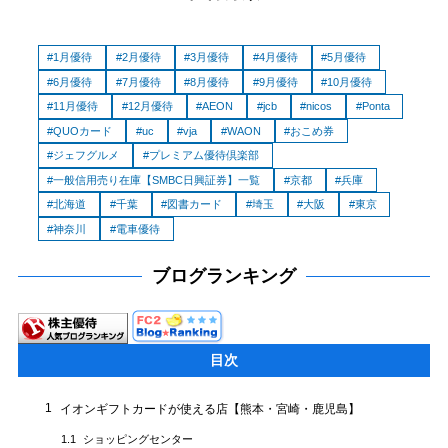
1月優待
2月優待
3月優待
4月優待
5月優待
6月優待
7月優待
8月優待
9月優待
10月優待
11月優待
12月優待
AEON
jcb
nicos
Ponta
QUOカード
uc
vja
WAON
おこめ券
ジェフグルメ
プレミアム優待倶楽部
一般信用売り在庫【SMBC日興証券】一覧
京都
兵庫
北海道
千葉
図書カード
埼玉
大阪
東京
神奈川
電車優待
ブログランキング
目次
1
イオンギフトカードが使える店【熊本・宮崎・鹿児島】
ショッピングセンター
1.1