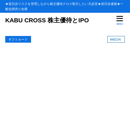
★逆日歩リスクを管理しながら株主優待クロス取引したい方必見★逆日歩速報★一
般信用売り在庫
目次
KABU CROSS 株主優待とIPO
MENU
1
イオンギフトカードが使える店【熊本・宮崎・鹿児島】
ギフトカード
#AEON
ショッピングセンター
1.1
ファッションビル
1.2
総合スーパー
1.3
スーパーマーケット
1.4
ディスカウントストア
1.5
専門店
1.6
ホームセンター
1.7
ドラッグストア
1.8
2
イオンギフトカード・南九州で使える店舗まとめ