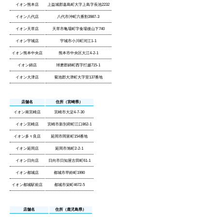
イオン熊本店
上益城郡嘉島町大字上島字長池2232
イオン八代店
八代市沖町六番割3987-3
イオン天草店
天草市亀場町字食場後山下740
イオン宇城店
宇城市小川町河江1-1
イオン熊本中央店
熊本市中央区大江4-2-1
イオン錦店
球磨郡錦町西字打越715-1
イオン大津店
菊池郡大津町大字室137番地
店舗名
住所（宮崎県）
イオン南宮崎店
宮崎市大淀4-7-30
イオン宮崎店
宮崎市新別府町江口862-1
イオン多々良店
延岡市岡富町154番地
イオン延岡店
延岡市旭町2-2-1
イオン日向店
日向市日知屋古田町61-1
イオン都城店
都城市早鈴町1990
イオン都城駅前店
都城市栄町4672-5
店舗名
住所（鹿児島県）