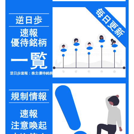
逆日歩速報：株主優待銘柄の一覧リスト【制度信用クロス取引】