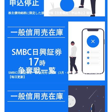
株主優待銘柄に限定した規制情報【注意喚起・申込停止】速報
SMBC日興証券の一般信用売り在庫（3月・4月・5月優待クロス取引）
【毎日更新】