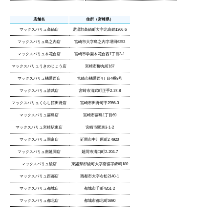
店舗名
住所（宮崎県）
マックスバリュ高鍋店
児湯郡高鍋町大字北高鍋1366-6
マックスバリュ島之内店
宮崎市大字島之内字堺田6353
マックスバリュ木花台店
宮崎市学園木花台西1丁目3-1
マックスバリュうきのじょう店
宮崎市柳丸町167
マックスバリュ橘通西店
宮崎市橘通西4丁目4番8号
マックスバリュ清武店
宮崎市清武町正手2-37-8
マックスバリュくらし館田野店
宮崎市田野町甲2956-3
マックスバリュ霧島店
宮崎市霧島1丁目69
マックスバリュ宮崎駅東店
宮崎市駅東3-1-2
マックスバリュ岡富店
延岡市中川原町2-4920
マックスバリュ南延岡店
延岡市溝口町2-204-7
マックスバリュ綾店
東諸県郡綾町大字南俣字郷鴫180
マックスバリュ西都店
西都市大字右松2140-1
マックスバリュ都城店
都城市千町4351-2
マックスバリュ都北店
都城市都北町5980