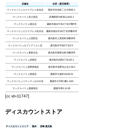
店舗名
住所（鹿児島県）
マックスバリュエクスプレス末吉店
曽於市末吉町二之方6032-1
マックスバリュ笠之原店
肝属郡肝付町富山1012-1
マックスバリュ国分店
霧島市国分中央1丁目27番5号
マックスバリュエクスプレス松木店
霧島市国分中央5丁目20番52号
マックスバリュ上荒田店
鹿児島市上荒田町39番30号
マックスバリュオプシアミスミ店
鹿児島市宇宿2丁目3-5
マックスバリュ東郡元店
鹿児島市東郡元町19番26号
マックスバリュ武岡店
鹿児島市武岡1丁目115-1
マックスバリュ花野団地店
鹿児島市花野光が丘2-49-2
マックスバリュ西原店
鹿屋市今坂町10118-23
マックスバリュリナシティかのや店
鹿屋市大手町1番1-1101
マックスバリュ鹿屋寿店
鹿屋市寿3-13-39
[cc id=11747]
ディスカウントストア
ディスカウントストア
熊本
宮崎
鹿児島