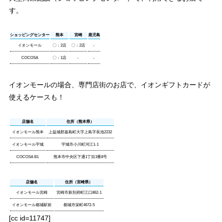
す。
ショッピングセンター
熊本
宮崎
鹿児島
イオンモール
〇：2店
〇：2店
-
COCOSA
〇：1店
-
-
イオンモールの場合、専門店街のお店で、イオンギフトカードが
使えるケースも！
店舗名
住所（熊本県）
イオンモール熊本
上益城郡嘉島町大字上島字長池2232
イオンモール宇城
宇城市小川町河江1-1
COCOSA B1
熊本市中央区下通1丁目3番8号
店舗名
住所（宮崎県）
イオンモール宮崎
宮崎市新別府町江口862-1
イオンモール都城駅前
都城市栄町4672-5
[cc id=11747]