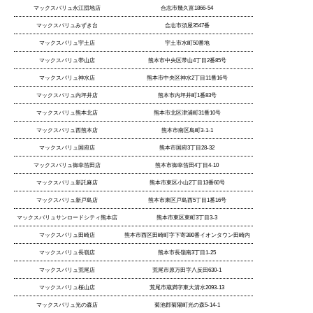
マックスバリュ永江団地店
合志市幾久富1866-54
マックスバリュみずき台
合志市須屋3547番
マックスバリュ宇土店
宇土市水町50番地
マックスバリュ帯山店
熊本市中央区帯山4丁目2番85号
マックスバリュ神水店
熊本市中央区神水2丁目11番16号
マックスバリュ内坪井店
熊本市内坪井町1番83号
マックスバリュ熊本北店
熊本市北区津浦町31番10号
マックスバリュ西熊本店
熊本市南区島町3-1-1
マックスバリュ国府店
熊本市国府3丁目28-32
マックスバリュ御幸笛田店
熊本市御幸笛田4丁目4-10
マックスバリュ新託麻店
熊本市東区小山2丁目13番60号
マックスバリュ新戸島店
熊本市東区戸島西5丁目1番16号
マックスバリュサンロードシティ熊本店
熊本市東区東町3丁目3-3
マックスバリュ田崎店
熊本市西区田崎町字下寄380番イオンタウン田崎内
マックスバリュ長嶺店
熊本市長嶺南3丁目1-25
マックスバリュ荒尾店
荒尾市原万田字八反田630-1
マックスバリュ桜山店
荒尾市蔵満字東大清水2093-13
マックスバリュ光の森店
菊池郡菊陽町光の森5-14-1