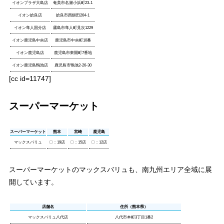
イオンプラザ大島店
奄美市名瀬小浜町23-1
イオン姶良店
姶良市西餅田264-1
イオン隼人国分店
霧島市隼人町見次1229
イオン鹿児島中央店
鹿児島市中央町10番
イオン鹿児島店
鹿児島市東開町7番地
イオン鹿児島鴨池店
鹿児島市鴨池2-26-30
[cc id=11747]
スーパーマーケット
スーパーマーケット
熊本
宮崎
鹿児島
マックスバリュ
〇：19店
〇：15店
〇：12店
スーパーマーケットのマックスバリュも、南九州エリア全域に展
開しています。
店舗名
住所（熊本県）
マックスバリュ八代店
八代市本町3丁目1番2