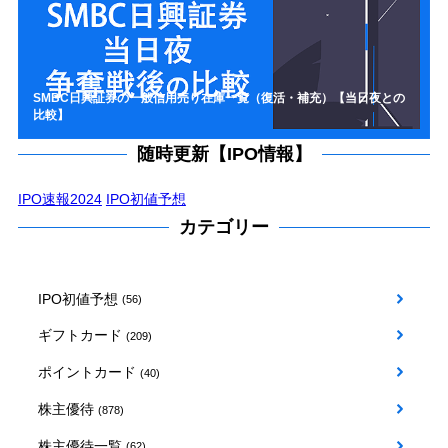
SMBC日興証券の一般信用売り在庫一覧（復活・補充）【当日夜との
比較】
随時更新【IPO情報】
IPO速報2024
IPO初値予想
カテゴリー
IPO初値予想
(56)
ギフトカード
(209)
ポイントカード
(40)
株主優待
(878)
株主優待一覧
(62)