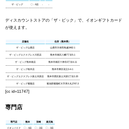
ザ・ビッグ
〇：6店
-
-
ディスカウントストアの「ザ・ビック」で、イオンギフトカード
が使えます。
店舗名
住所（熊本県）
ザ・ビッグ山鹿店
山鹿市方保田鳥越3462-1
ザ・ビッグエクスプレス川尻店
熊本市南区八幡7丁目5-1
ザ・ビッグ熊本南店
熊本市南区十禅寺3丁目4-11
ザ・ビッグ桜木店
熊本市東区花立3-4-1
ザ・ビッグエクスプレス新土河原店
熊本市西区新土河原1丁目2-20
ザ・ビッグ菊陽店
菊池郡菊陽町大字津久礼2747-3
[cc id=11747]
専門店
専門店
熊本
宮崎
鹿児島
イオンバイク
〇：4店
〇：2店
〇：3店