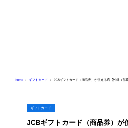
スポーツ
1.9
書籍・文
1.10
飲食店（
1.11
ゴルフ場
1.12
旅行代理
1.13
ホテル・
1.14
2
JCBギフト
home
ギフトカード
JCBギフトカード（商品券）が使える店【沖縄（那
ギフトカード
JCBギフトカード（商品券）が