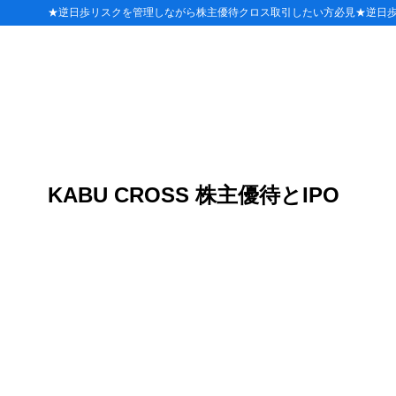
★逆日歩リスクを管理しながら株主優待クロス取引したい方必見★逆日
目次
1
JCBギフト
百貨店
1.1
ショッピ
1.2
KABU CROSS 株主優待とIPO
スーパー
1.3
ホームセ
1.4
ドラッグ
1.5
衣料品・
1.6
家具・家
1.7
時計・宝
1.8