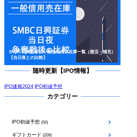
SMBC日興証券の一般信用売り在庫一覧（復活・補充）
【当日夜との比較】
随時更新【IPO情報】
IPO速報2024
IPO初値予想
カテゴリー
IPO初値予想
(56)
ギフトカード
(209)