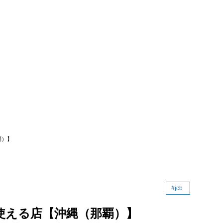
・趣味
具
食事処）
・レジャー施設
店
旅館・その他
カード・沖縄で使える店舗まとめ
覇）】
#jcb
使える店【沖縄（那覇）】