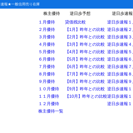
歩速報★一般信用売り在庫
株主優待
逆日歩予想
逆日歩速報
１月優待
貸借残比較
逆日歩速報１
２月優待
【1月】昨年との比較
逆日歩速報２
３月優待
【2月】昨年との比較
逆日歩速報３
カードが使える店【沖縄（那覇）】
４月優待
【3月】昨年との比較
逆日歩速報４
５月優待
【4月】昨年との比較
逆日歩速報５
６月優待
【5月】昨年との比較
逆日歩速報６
ングセンター
７月優待
【6月】昨年との比較
逆日歩速報７
８月優待
【7月】昨年との比較
逆日歩速報８
９月優待
【8月】昨年との比較
逆日歩速報９
ンター
１０月優待
【9月】昨年との比較
逆日歩速報１
ストア
１１月優待
【10月】昨年との比較
逆日歩速報１
１２月優待
逆日歩速報１
洋品・靴
株主優待一覧
電・雑貨
飾・メガネ・カメラ