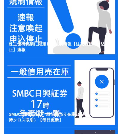
株主優待銘柄に限定した規制情報【注意喚起・申込停
止】速報
SMBC日興証券の一般信用売り在庫（3月・4月・5月優
待クロス取引）【毎日更新】