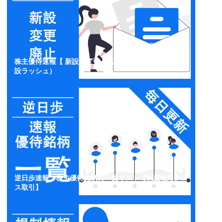
株主優待速報【 新設・変更・廃止】開示情報一覧（新
設ラッシュ）
逆日歩速報：株主優待銘柄の一覧リスト【制度信用クロ
ス取引】