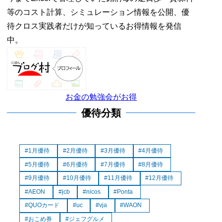
等のコスト計算、シミュレーション情報を公開、優
待クロス実践者だけが知っているお得情報を発信
中。
お金の勉強会がお得
優待分類
1月優待
2月優待
3月優待
4月優待
5月優待
6月優待
7月優待
8月優待
9月優待
10月優待
11月優待
12月優待
AEON
jcb
nicos
Ponta
QUOカード
uc
vja
WAON
おこめ券
ジェフグルメ