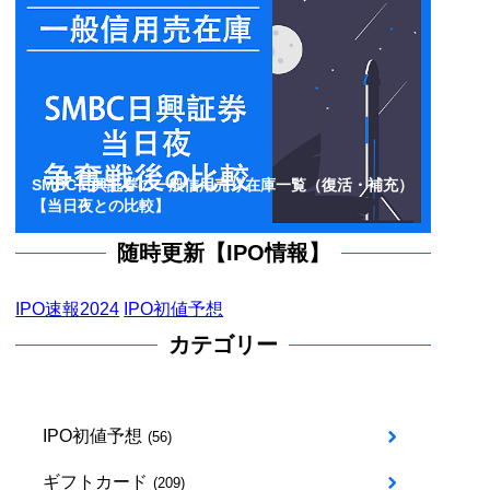
SMBC日興証券の一般信用売り在庫一覧（復活・補充）
【当日夜との比較】
随時更新【IPO情報】
IPO速報2024
IPO初値予想
カテゴリー
IPO初値予想
(56)
ギフトカード
(209)