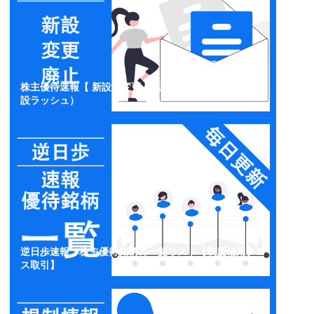
株主優待速報【 新設・変更・廃止】開示情報一覧（新
設ラッシュ）
逆日歩速報：株主優待銘柄の一覧リスト【制度信用クロ
ス取引】