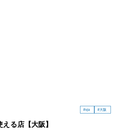
・趣味
具
食事処）
・レジャー施設
店
旅館・その他
カード・大阪で使える店舗まとめ
#vja
#大阪
使える店【大阪】