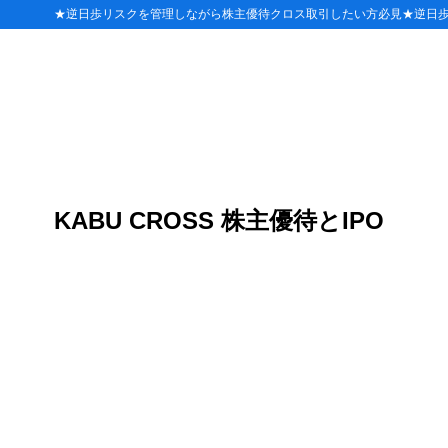
★逆日歩リスクを管理しながら株主優待クロス取引したい方必見★逆日
目次
1
VJAギフト
百貨店
1.1
ショッピ
1.2
KABU CROSS 株主優待とIPO
スーパー
1.3
ホームセ
1.4
ドラッグ
1.5
衣料品・
1.6
家具・家
1.7
時計・宝
1.8