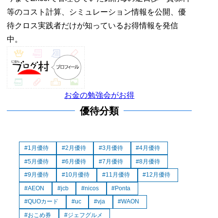
等のコスト計算、シミュレーション情報を公開、優
待クロス実践者だけが知っているお得情報を発信
中。
お金の勉強会がお得
優待分類
1月優待
2月優待
3月優待
4月優待
5月優待
6月優待
7月優待
8月優待
9月優待
10月優待
11月優待
12月優待
AEON
jcb
nicos
Ponta
QUOカード
uc
vja
WAON
おこめ券
ジェフグルメ