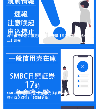
株主優待銘柄に限定した規制情報【注意喚起・申込停
止】速報
SMBC日興証券の一般信用売り在庫（3月・4月・5月優
待クロス取引）【毎日更新】