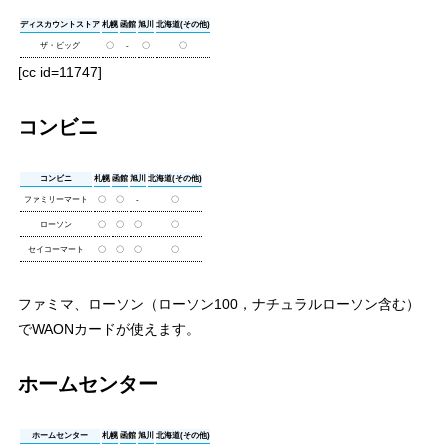
ディスカウントストア
札幌
函館
旭川
北海道(その他)
ザ・ビッグ
〇
-
〇
〇
[cc id=11747]
コンビニ
コンビニ
札幌
函館
旭川
北海道(その他)
ファミリーマート
〇
〇
-
〇
ローソン
〇
〇
〇
〇
セイコーマート
〇
〇
〇
〇
ファミマ、ローソン（ローソン100，ナチュラルローソン含む）
でWAONカードが使えます。
ホームセンター
ホームセンター
札幌
函館
旭川
北海道(その他)