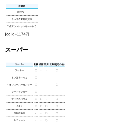
店舗名
JRタワー
さっぽろ東急百貨店
千歳アウトレットモールレラ
[cc id=11747]
スーパー
スーパー
札幌
函館
旭川
北海道(その他)
ラッキー
〇
-
-
〇
まいばすけっと
〇
-
-
-
イオンスーパーセンター
〇
-
-
〇
フードセンター
〇
-
-
-
マックスバリュ
〇
〇
-
〇
イオン
〇
〇
〇
〇
壺屋総本店
-
-
〇
〇
ＤＺマート
-
-
〇
〇