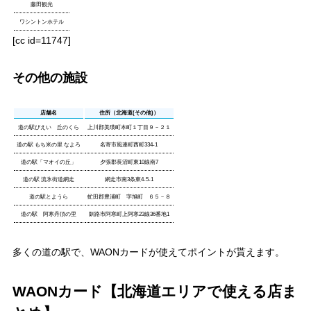
藤田観光
ワシントンホテル
[cc id=11747]
その他の施設
店舗名
住所（北海道(その他)）
道の駅びえい 丘のくら
上川郡美瑛町本町１丁目９－２１
道の駅 もち米の里 なよろ
名寄市風連町西町334-1
道の駅「マオイの丘」
夕張郡長沼町東10線南7
道の駅 流氷街道網走
網走市南3条東4-5-1
道の駅とようら
虻田郡豊浦町 字旭町 ６５－８
道の駅 阿寒丹頂の里
釧路市阿寒町上阿寒23線36番地1
多くの道の駅で、WAONカードが使えてポイントが貰えます。
WAONカード【北海道エリアで使える店ま