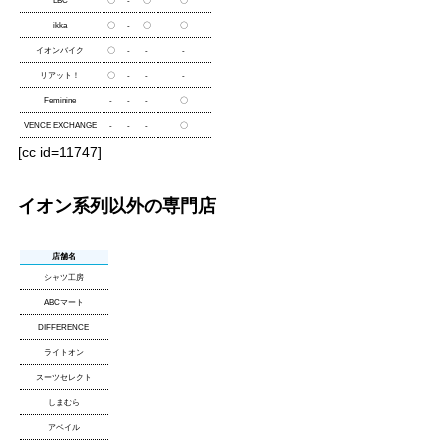
LBC
〇
-
〇
〇
ikka
〇
-
〇
〇
イオンバイク
〇
-
-
-
リアット！
〇
-
-
-
Feminine
-
-
-
〇
VENCE EXCHANGE
-
-
-
〇
[cc id=11747]
イオン系列以外の専門店
店舗名
シャツ工房
ABCマート
DIFFERENCE
ライトオン
スーツセレクト
しまむら
アベイル