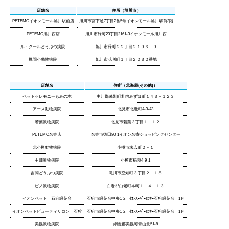
店舗名
住所（旭川市）
PETEMOイオンモール旭川駅前店
旭川市宮下通7丁目2番5号イオンモール旭川駅前3階
PETEMO旭川西店
旭川市緑町23丁目2161-3イオンモール旭川西
ル・クールどうぶつ病院
旭川市緑町２２丁目２１９６－９
梶間小動物病院
旭川市花咲町１丁目２２３２番地
店舗名
住所（北海道(その他)）
ペットセレモニーもみの木
中川郡幕別町札内みずほ町１４３－１２３
アース動物病院
北見市北進町4-3-43
若葉動物病院
北見市若葉３丁目１－１２
PETEMO名寄店
名寄市徳田80-1イオン名寄ショッピングセンター
北小樽動物病院
小樽市末広町２－１
中畑動物病院
小樽市稲穂4-9-1
吉岡どうぶつ病院
滝川市空知町３丁目２－１８
ピノ動物病院
白老郡白老町本町１－４－１３
イオンペット 石狩緑苑台
石狩市緑苑台中央1-2 ｲｵﾝｽｰﾊﾟｰｾﾝﾀｰ石狩緑苑台 1Ｆ
イオンペットビューティサロン 石狩
石狩市緑苑台中央1-2 ｲｵﾝｽｰﾊﾟｰｾﾝﾀｰ石狩緑苑台 1Ｆ
美幌動物病院
網走郡美幌町青山北51-8