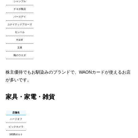
シャンブル
チヨダ靴店
バースデイ
ユナイテッドアローズ
モンベル
H＆M
玉屋
靴のウエダ
株主優待でもお馴染みのブランドで、WAONカードが使えるお店
が多いです。
家具・家電・雑貨
店舗名
ハードオフ
ビックカメラ
100満ボルト