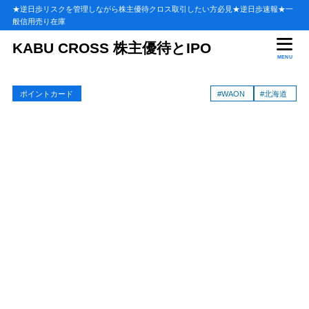
★逆日歩リスクを管理しながら株主優待クロス取引したい方必見★逆日歩速報★一
般信用売り在庫
目次
KABU CROSS 株主優待とIPO
MENU
1
WAONカードが使える店【北海道】
ポイントカード
#WAON
#北海道
ショッピングセンター（商業施設）
1.1
WAONカードが使える注目の商業施設
1.1.1
スーパー
1.2
コンビニ
1.3
ホームセンター
1.4
ドラッグストア
1.5
WAONカードが使える注目ドラッグストア
1.5.1
衣料品・洋品・靴
1.6
イオン系列以外の専門店
1.6.1
家具・家電・雑貨
1.7