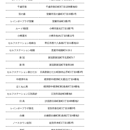
千歳空港
千歳市朝日町8丁目1206番地63
宮の森
室蘭市宮の森町4丁目15番1号
レインボープラザ室蘭
室蘭市緑町1番2号
ルート5朝里
小樽市新光2丁目1番7号
小樽運河
小樽市色内1丁目5番11号
セルフステーション柏林台
帯広市西十八条南2丁目11番地13
セルフステーション柏陽
恵庭市柏陽町3-13-1
新 冠
新冠郡新冠町字北星町5-7
新 和
新冠郡新冠町字新和166
セルフステーション新ひだか
日高郡新ひだか町静内山手町1丁目4番3号
中標津中央
標津郡中標津町大通北1丁目4番地
ほくねん南
標津郡中標津町東2条南9丁目4番地
セルフステーション江別高砂
江別市高砂町8番地6
日 高
沙流郡日高町新町1丁目409番地2
レインボープラザ新生
登別市新生町1丁目10番5号
白糠
白糠郡白糠町東1条南2丁目4番地3
ノースタウン紋別
紋別市本町1丁目1番3号