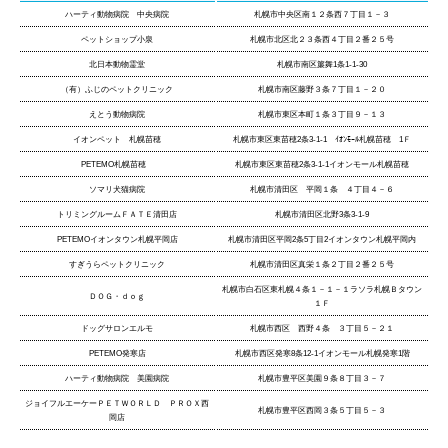
ハーティ動物病院 中央病院
札幌市中央区南１２条西７丁目１－３
ペットショップ小泉
札幌市北区北２３条西４丁目２番２５号
北日本動物霊堂
札幌市南区簾舞1条1-1-30
（有）ふじのペットクリニック
札幌市南区藤野３条７丁目１－２０
えとう動物病院
札幌市東区本町１条３丁目９－１３
イオンペット 札幌苗穂
札幌市東区東苗穂2条3-1-1 ｲｵﾝﾓｰﾙ札幌苗穂 1Ｆ
PETEMO札幌苗穂
札幌市東区東苗穂2条3-1-1イオンモール札幌苗穂
ソマリ犬猫病院
札幌市清田区 平岡１条 ４丁目４－６
トリミングルームＦＡＴＥ清田店
札幌市清田区北野3条3-1-9
PETEMOイオンタウン札幌平岡店
札幌市清田区平岡2条5丁目2イオンタウン札幌平岡内
すぎうらペットクリニック
札幌市清田区真栄１条２丁目２番２５号
札幌市白石区東札幌４条１－１－１ラソラ札幌Ｂタウン
ＤＯＧ・ｄｏｇ
１Ｆ
ドッグサロンエルモ
札幌市西区 西野４条 ３丁目５－２１
PETEMO発寒店
札幌市西区発寒8条12-1イオンモール札幌発寒1階
ハーティ動物病院 美園病院
札幌市豊平区美園９条８丁目３－７
ジョイフルエーケーＰＥＴＷＯＲＬＤ ＰＲＯＸ西
札幌市豊平区西岡３条５丁目５－３
岡店