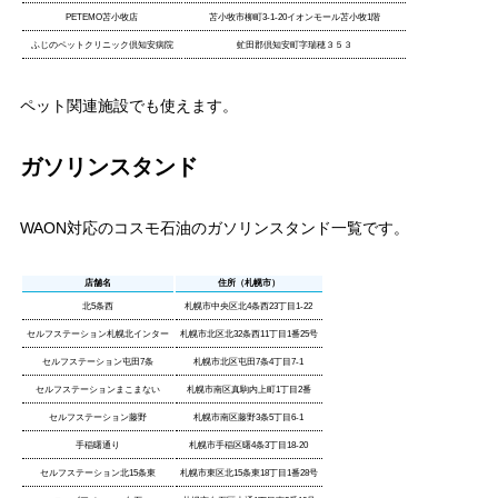
PETEMO苫小牧店
苫小牧市柳町3-1-20イオンモール苫小牧1階
ふじのペットクリニック倶知安病院
虻田郡倶知安町字瑞穂３５３
ペット関連施設でも使えます。
ガソリンスタンド
WAON対応のコスモ石油のガソリンスタンド一覧です。
店舗名
住所（札幌市）
北5条西
札幌市中央区北4条西23丁目1-22
セルフステーション札幌北インター
札幌市北区北32条西11丁目1番25号
セルフステーション屯田7条
札幌市北区屯田7条4丁目7-1
セルフステーションまこまない
札幌市南区真駒内上町1丁目2番
セルフステーション藤野
札幌市南区藤野3条5丁目6-1
手稲曙通り
札幌市手稲区曙4条3丁目18-20
セルフステーション北15条東
札幌市東区北15条東18丁目1番28号