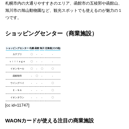
札幌市内の大通りやすすきのエリア、函館市の五稜郭や函館山、
旭川市の旭山動物園など、観光スポットでも使えるのが魅力の１
つです。
ショッピングセンター（商業施設）
ショッピングセンター
札幌
函館
旭川
北海道(その他)
カテプリ
〇
-
-
-
ｖｉｌｌａｇｅ
〇
-
-
-
イオンモール
〇
-
〇
〇
函館朝市
-
〇
-
-
ウイングベイ
-
-
-
〇
Ｅ－ＮＡ
-
-
-
〇
イオンタウン
-
-
-
〇
[cc id=11747]
WAONカードが使える注目の商業施設