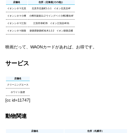
店舗名
住所（北海道(その他)）
イオンシネマ北見
北見市北進町1-1-1 イオン北見店4F
イオンシネマ小樽
小樽市築港11-2 ウイングベイ小樽2番街4F
イオンシネマ江別
江別市幸町35 イオン江別店4F内
イオンシネマ釧路
釧路郡釧路町桂木1-2-2 イオン釧路店横
映画だって、WAONカードがあれば、お得です。
サービス
店舗名
クリーニングエース
ホワイト急便
[cc id=11747]
動物関連
店舗名
住所（札幌市）