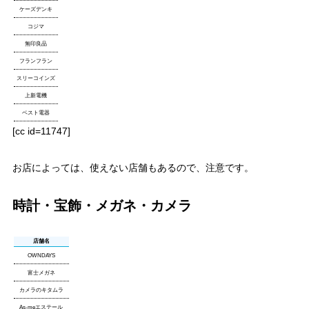
ケーズデンキ
コジマ
無印良品
フランフラン
スリーコインズ
上新電機
ベスト電器
[cc id=11747]
お店によっては、使えない店舗もあるので、注意です。
時計・宝飾・メガネ・カメラ
店舗名
OWNDAYS
富士メガネ
カメラのキタムラ
As-meエステール