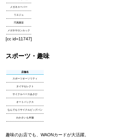
メガネスーパー
リエジュ
弐萬圓堂
メガネサロンルック
[cc id=11747]
スポーツ・趣味
店舗名
スポーツオーソリティ
タイヤセレクト
サイクルベースあさひ
オートバックス
なんでもリサイクルビッグバン
わかさいも本舗
趣味のお店でも、WAONカードが大活躍。