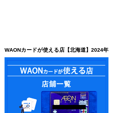
時計・宝飾・メガネ・カメラ
1.8
スポーツ・趣味
1.9
書籍・文具
1.10
飲食店（食事処）
1.11
レジャー施設
1.12
映画館
1.12.1
サービス
1.13
WAONカードが使える店【北海道】2024年
動物関連
1.13.1
ガソリンスタンド
1.14
ホテル・旅館・その他
1.15
その他の施設
1.15.1
2
WAONカード【北海道エリアで使える店まとめ】