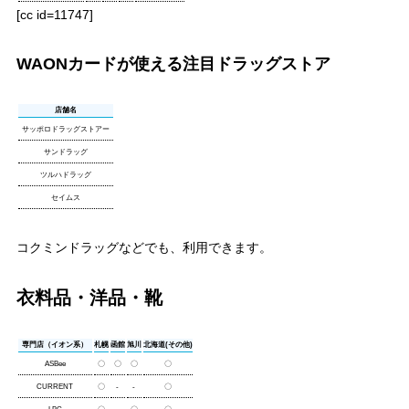
[cc id=11747]
WAONカードが使える注目ドラッグストア
店舗名
サッポロドラッグストアー
サンドラッグ
ツルハドラッグ
セイムス
コクミンドラッグなどでも、利用できます。
衣料品・洋品・靴
専門店（イオン系）
札幌
函館
旭川
北海道(その他)
ASBee
〇
〇
〇
〇
CURRENT
〇
-
-
〇