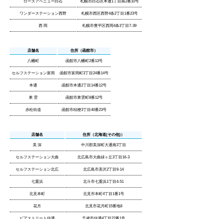
ローズアベニュー白石
札幌市白石区本通1丁目南2番10号
ワンダーステーション西野
札幌市西区西野4条2丁目1番23号
西 岡
札幌市豊平区西岡4条3丁目7-39
店舗名
住所（函館市）
八幡町
函館市八幡町2番13号
セルフステーション富岡
函館市富岡町3丁目24番14号
本通
函館市本通2丁目14番12号
東 雲
函館市東雲町8番12号
赤松街道
函館市桔梗3丁目40番23号
店舗名
住所（北海道(その他)）
美 深
中川郡美深町大通南3丁目
セルフステーション大曲
北広島市大曲緑ヶ丘3丁目16-3
セルフステーション北広
北広島市美沢2丁目9-14
七重浜
北斗市七重浜1丁目4-51
北見本町
北見市本町4丁目1番1号
花月
北見市花月町15番地8
ビアストリート信濃
千歳市信濃4丁目22番1号