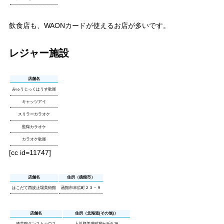
飲食店も、WAONカードが使えるお店が多いです。
レジャー施設
店舗名
みゅうじっくはうす歌屋
キャッツアイ
スリラーカラオケ
監獄カラオケ
カラオケ歌屋
[cc id=11747]
店舗名
住所（函館市）
はこだて西波止場美術館
函館市末広町２３－９
店舗名
住所（北海道(その他)）
漆芸館クンストハウス
上川郡美瑛町憩が丘6-16