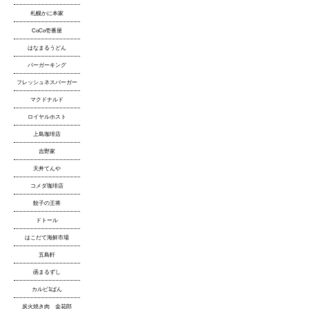
札幌かに本家
CoCo壱番屋
はなまるうどん
バーガーキング
フレッシュネスバーガー
マクドナルド
ロイヤルホスト
上島珈琲店
吉野家
天丼てんや
コメダ珈琲店
餃子の王将
ドトール
はこだて海鮮市場
五島軒
函まるずし
カルビ1ばん
炭火焼き肉 金花郎