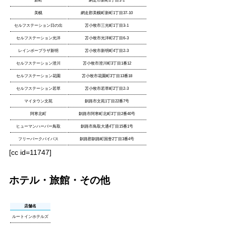
新町
網走市新町2丁目1-1
美幌
網走郡美幌町新町1丁目37-10
セルフステーション日の出
苫小牧市三光町1丁目3-1
セルフステーション光洋
苫小牧市光洋町2丁目6-3
レインボープラザ新明
苫小牧市新明町4丁目2-3
セルフステーション澄川
苫小牧市澄川町3丁目1番12
セルフステーション花園
苫小牧市花園町3丁目13番18
セルフステーション若草
苫小牧市若草町2丁目2-3
マイタウン文苑
釧路市文苑1丁目22番7号
阿寒北町
釧路市阿寒町北町3丁目2番40号
ヒューマンハーバー鳥取
釧路市鳥取大通4丁目15番1号
フリーパークバイパス
釧路郡釧路町国誉2丁目3番4号
[cc id=11747]
ホテル・旅館・その他
店舗名
ルートインホテルズ