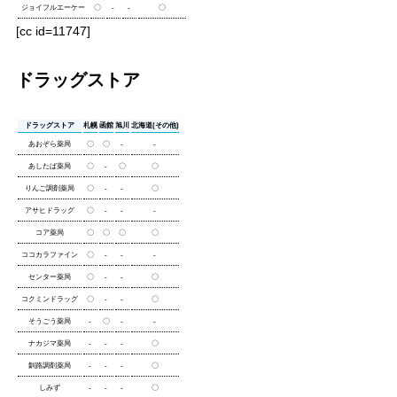
ジョイフルエーケー
〇
-
-
〇
[cc id=11747]
ドラッグストア
ドラッグストア
札幌
函館
旭川
北海道(その他)
あおぞら薬局
〇
〇
-
-
あしたば薬局
〇
-
〇
〇
りんご調剤薬局
〇
-
-
〇
アサヒドラッグ
〇
-
-
-
コア薬局
〇
〇
〇
〇
ココカラファイン
〇
-
-
-
センター薬局
〇
-
-
〇
コクミンドラッグ
〇
-
-
〇
そうごう薬局
-
〇
-
-
ナカジマ薬局
-
-
-
〇
釧路調剤薬局
-
-
-
〇
しみず
-
-
-
〇