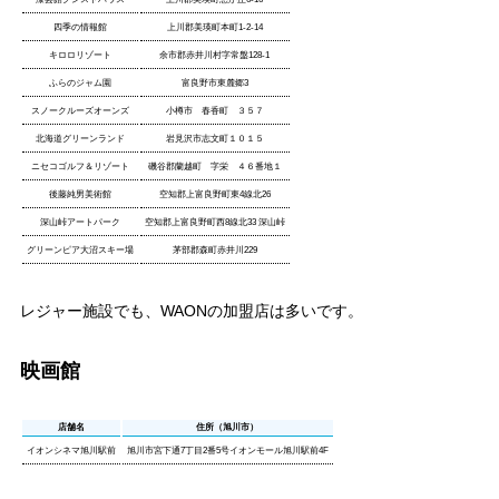
四季の情報館
上川郡美瑛町本町1-2-14
キロロリゾート
余市郡赤井川村字常盤128-1
ふらのジャム園
富良野市東麓郷3
スノークルーズオーンズ
小樽市 春香町 ３５７
北海道グリーンランド
岩見沢市志文町１０１５
ニセコゴルフ＆リゾート
磯谷郡蘭越町 字栄 ４６番地１
後藤純男美術館
空知郡上富良野町東4線北26
深山峠アートパーク
空知郡上富良野町西8線北33 深山峠
グリーンピア大沼スキー場
茅部郡森町赤井川229
レジャー施設でも、WAONの加盟店は多いです。
映画館
店舗名
住所（旭川市）
イオンシネマ旭川駅前
旭川市宮下通7丁目2番5号イオンモール旭川駅前4F