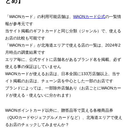
とめ】
「WAONカード」の利用可能店舗は、
WAONカード公式
の一覧情
報が参考元です
当サイト掲載のギフトカードと同じ分類（ジャンル）で、使える
お店の比較も可能です
「WAONカード」が北海道エリアで使える店の一覧は、
2024年2
月時点
の調査結果です
エリア毎に、公式サイトに店舗名があるブランド名を掲載、
必ず
使える事の保証はしていません
WAONカードが使えるお店は、日本全国に
133万店舗以上
、当サ
イト掲載のお店は、チェーン店を中心とした一部のお店です
ブランドによっては、一部除外店舗あり（お店ごとにWAONカー
ドが使える・使えないに分かれます）
WAONポイントカード以外に、贈答品等で貰える各種商品券
（QUOカードやジェフグルメカードなど）、北海道エリアで使え
るお店のチェックしてみませんか？