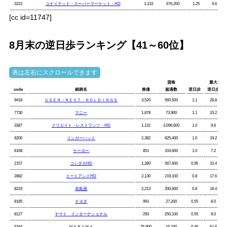
3222
ユナイテッド・スーパーマーケット・HD
1,133
676,200
1.25
9.6
[cc id=11747]
8月末の逆日歩ランキング【41～60位】
貸株
最大
code
銘柄名
株価
超過数
逆日歩
逆日歩
9418
ＵＳＥＮ－ＮＥＸＴ ＨＯＬＤＩＮＧＳ
3,520
560,500
1.1
28.8
7730
マニー
1,878
73,900
1.1
15.2
3387
クリエイト・レストランツ・HD
1,131
3,096,600
1.0
9.6
8200
リンガーハット
2,382
825,400
1.0
19.2
8168
ケーヨー
851
104,600
1.0
7.2
2157
コシダカHD
1,280
567,600
0.95
10.4
2882
イートアンドHD
2,130
219,100
0.8
17.6
8233
高島屋
2,213
200,600
0.8
18.4
8185
チヨダ
991
27,200
0.55
8.0
8127
ヤマト インターナショナル
293
250,100
0.55
8.0
5344
ＭＡＲＵＷＡ
25,800
15,100
0.45
51.6