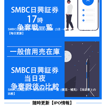
SMBC日興証券の一般信用売り在庫（3月・4月・5月優待クロス取引）
【毎日更新】
SMBC日興証券の一般信用売り在庫一覧（復活・補充）【当日夜との
比較】
随時更新【IPO情報】