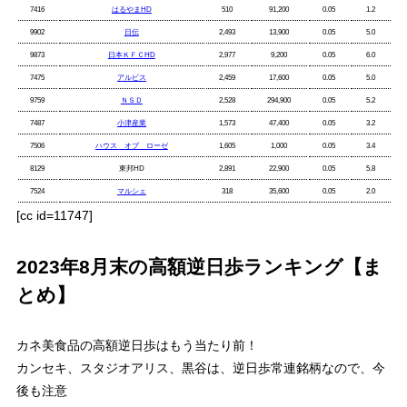
7416
はるやまHD
510
91,200
0.05
1.2
9902
日伝
2,493
13,900
0.05
5.0
9873
日本ＫＦＣHD
2,977
9,200
0.05
6.0
7475
アルビス
2,459
17,600
0.05
5.0
9759
ＮＳＤ
2,528
294,900
0.05
5.2
7487
小津産業
1,573
47,400
0.05
3.2
7506
ハウス オブ ローゼ
1,605
1,000
0.05
3.4
8129
東邦HD
2,891
22,900
0.05
5.8
7524
マルシェ
318
35,600
0.05
2.0
[cc id=11747]
2023年8月末の高額逆日歩ランキング【ま
とめ】
カネ美食品の高額逆日歩はもう当たり前！
カンセキ、スタジオアリス、黒谷は、逆日歩常連銘柄なので、今
後も注意