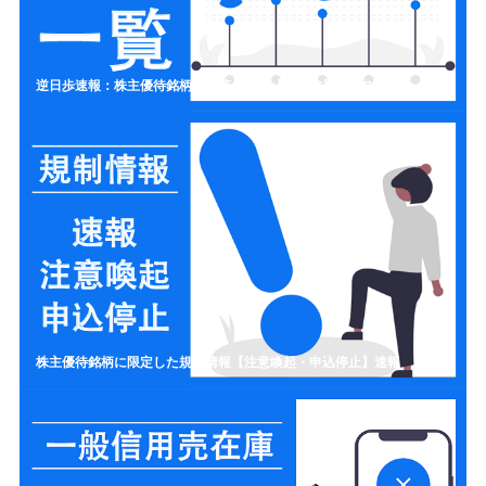
逆日歩速報：株主優待銘柄の一覧リスト【制度信用クロス取引】
株主優待銘柄に限定した規制情報【注意喚起・申込停止】速報