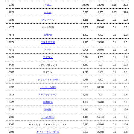
9735
セコム
10,195
13,200
0.15
20.4
9974
ベルク
6,690
4,500
0.15
53.6
7936
アシックス
5,166
152,000
0.1
10.4
4527
ロート製薬
3,769
23,700
0.1
7.6
4578
大塚HD
5,533
7,400
0.1
11.2
8079
正栄食品工業
4,475
15,700
0.1
9.0
4971
メック
3,725
26,600
0.1
7.6
7476
アズワン
5,844
1,700
0.1
11.8
6420
フクシマガリレイ
5,150
900
0.1
10.4
9987
スズケン
4,219
3,600
0.1
8.6
3148
クリエイトＳＤHD
3,715
4,600
0.1
7.6
3397
トリドールHD
3,930
68,100
0.1
8.0
2815
アリアケジャパン
5,455
900
0.1
11.0
9722
藤田観光
4,760
16,200
0.1
9.6
2226
湖池屋
7,210
800
0.1
14.6
2501
サッポロHD
4,448
227,800
0.1
9.0
9267
Ｇｅｎｋｙ ＤｒｕｇＳｔｏｒｅｓ
5,280
48,800
0.1
10.6
2590
ダイドーグループHD
5,900
35,500
0.1
11.8