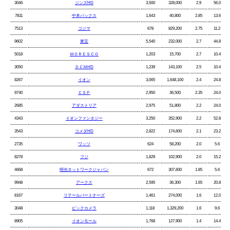
3046
ジンズHD
3,500
328,000
2.9
56.0
7811
中本パックス
1,643
40,800
2.85
13.6
7513
コジマ
678
829,200
2.75
11.2
9602
東宝
5,540
232,000
2.7
44.8
5018
ＭＯＲＥＳＣＯ
1,203
15,700
2.7
10.4
3050
ＤＣＭHD
1,239
143,100
2.5
10.4
8267
イオン
3,065
1,648,100
2.4
24.8
9740
ＣＳＰ
2,950
36,500
2.35
24.0
2685
アダストリア
2,975
51,800
2.2
24.0
4343
イオンファンタジー
3,250
352,900
2.2
52.8
3543
コメダHD
2,822
174,600
2.1
23.2
2735
ワッツ
624
58,200
2.0
5.6
8278
フジ
1,829
102,900
2.0
15.2
4668
明光ネットワークジャパン
672
307,600
1.85
5.6
9948
アークス
2,595
36,300
1.65
20.8
8167
リテールパートナーズ
1,461
274,000
1.6
12.0
3048
ビックカメラ
1,118
1,329,200
1.6
9.6
8905
イオンモール
1,768
127,900
1.4
14.4