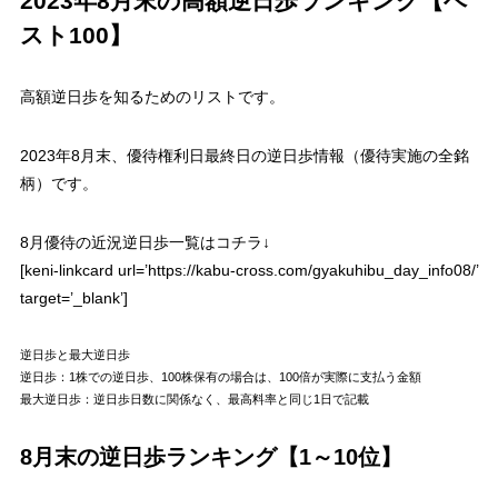
2023年8月末の高額逆日歩ランキング【ベ
スト100】
高額逆日歩を知るためのリストです。
2023年8月末、優待権利日最終日の逆日歩情報（優待実施の全銘
柄）です。
8月優待の近況逆日歩一覧はコチラ↓
[keni-linkcard url=’https://kabu-cross.com/gyakuhibu_day_info08/’
target=’_blank’]
逆日歩と最大逆日歩
逆日歩
：1株での逆日歩、100株保有の場合は、100倍が実際に支払う金額
最大逆日歩
：逆日歩日数に関係なく、最高料率と同じ1日で記載
8月末の逆日歩ランキング【1～10位】