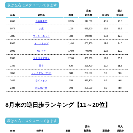
貸株
最大
code
銘柄名
株価
超過数
逆日歩
逆日歩
2669
カネ美食品
3,035
147,000
49.6
49.6
9979
大庄
1,119
689,300
15.0
19.2
7805
プリントネット
783
89,500
12.8
12.8
9946
ミニストップ
1,484
451,700
12.0
24.0
9903
カンセキ
1,450
40,000
12.0
12.0
2305
スタジオアリス
2,160
466,800
12.0
35.2
3168
黒谷
620
238,700
11.2
11.2
3063
ジェイグループHD
588
266,200
9.6
9.6
7445
ライトオン
555
926,100
9.6
9.6
2404
鉄人化計画
393
295,200
8.0
8.0
8月末の逆日歩ランキング【11～20位】
貸株
最大
code
銘柄名
株価
超過数
逆日歩
逆日歩