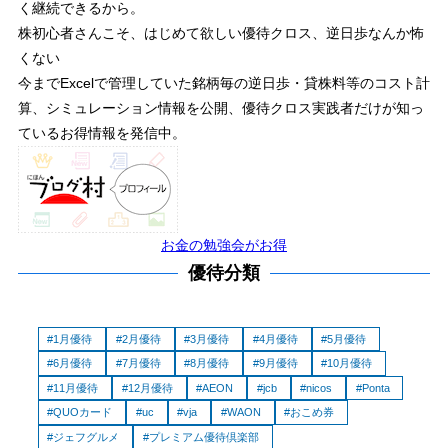
く継続できるから。
株初心者さんこそ、はじめて欲しい優待クロス、逆日歩なんか怖
くない
今までExcelで管理していた銘柄毎の逆日歩・貸株料等のコスト計
算、シミュレーション情報を公開、優待クロス実践者だけが知っ
ているお得情報を発信中。
お金の勉強会がお得
優待分類
1月優待
2月優待
3月優待
4月優待
5月優待
6月優待
7月優待
8月優待
9月優待
10月優待
11月優待
12月優待
AEON
jcb
nicos
Ponta
QUOカード
uc
vja
WAON
おこめ券
ジェフグルメ
プレミアム優待倶楽部