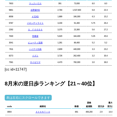
7603
マックハウス
391
73,000
8.0
8.0
9861
吉野家HD
2,784
1,537,600
6.8
22.4
8008
４℃HD
1,889
166,300
6.3
15.2
9787
イオンディライト
3,230
91,400
5.75
26.4
2292
Ｓ ＦＯＯＤＳ
3,375
23,300
5.6
27.2
7630
壱番屋
5,620
184,400
5.35
45.6
3041
ビューティ花壇
1,281
86,400
5.2
5.2
7611
ハイデイ日高
2,809
440,000
3.3
23.2
8273
イズミ
3,726
262,400
3.2
30.4
7581
サイゼリヤ
4,470
760,300
3.0
36.0
[cc id=11747]
8月末の逆日歩ランキング【21～40位】
貸株
最大
code
銘柄名
株価
超過数
逆日歩
逆日歩
8904
ＡＶＡＮＴＩＡ
891
406,200
2.9
14.4