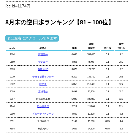
[cc id=11747]
8月末の逆日歩ランキング【81～100位】
貸株
最大
code
銘柄名
株価
超過数
逆日歩
逆日歩
9104
商船三井
4,065
702,400
0.1
8.2
2659
サンエー
4,855
8,300
0.1
39.2
3193
鳥貴族HD
3,075
129,200
0.1
6.2
9039
サカイ引越センター
5,210
143,700
0.1
10.6
2802
味の素
6,052
219,400
0.1
12.2
9009
京成電鉄
5,497
37,900
0.1
11.0
6967
新光電気工業
5,920
106,000
0.1
12.0
8244
近鉄百貨店
2,713
113,900
0.1
22.4
3180
ビューティガレージ
4,560
12,600
0.1
9.2
8551
北日本銀行
2,147
15,800
0.05
4.4
7554
幸楽苑HD
1,029
34,500
0.05
2.2