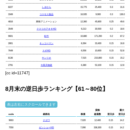
8227
しまむら
15,775
25,400
0.3
31.6
3349
コスモス薬品
16,935
9,900
0.3
136.0
4816
東映アニメーション
12,360
45,800
0.25
49.6
3549
クスリのアオキHD
9,213
30,500
0.2
18.6
9601
松竹
10,880
171,200
0.2
87.2
2801
キッコーマン
8,394
33,400
0.15
16.8
7649
スギHD
6,556
10,600
0.15
52.8
8136
サンリオ
7,515
215,800
0.15
15.2
2791
大黒天物産
6,380
53,100
0.15
12.8
[cc id=11747]
8月末の逆日歩ランキング【61～80位】
貸株
最大
code
銘柄名
株価
超過数
逆日歩
逆日歩
9663
ナガワ
7,020
12,400
0.15
14.2
7550
ゼンショーHD
7,090
338,300
0.15
14.2