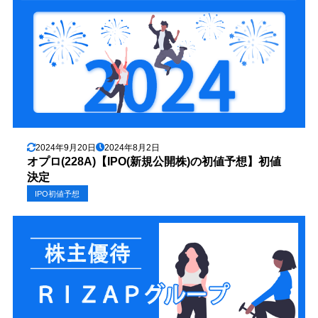
2024年9月20日
2024年8月2日
オプロ(228A)【IPO(新規公開株)の初値予想】初値
決定
IPO初値予想