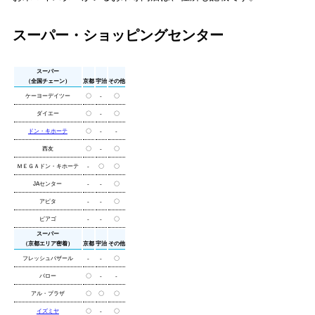
スーパー・ショッピングセンター
スーパー
（全国チェーン）
京都
宇治
その他
ケーヨーデイツー
〇
-
〇
ダイエー
〇
-
〇
ドン・キホーテ
〇
-
-
西友
〇
-
〇
ＭＥＧＡドン・キホーテ
-
〇
〇
JAセンター
-
-
〇
アピタ
-
-
〇
ピアゴ
-
-
〇
スーパー
（京都エリア密着）
京都
宇治
その他
フレッシュバザール
-
-
〇
バロー
〇
-
-
アル・プラザ
〇
〇
〇
イズミヤ
〇
-
〇