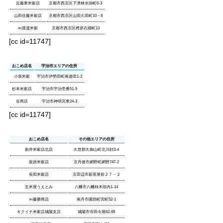
近藤東米穀店
京都市西京区下津林水掛町6-3
山田佐藤米穀店
京都市西京区山田久田町10－8
㈱渡邉米穀
京都市西京区樫原石畑町13
[cc id=11747]
おこめ店名
宇治市エリアの住所
小泉米穀
宇治市伊勢田町南遊田1-2
杉本米穀店
宇治市宇治壱番51-5
谷商店
宇治市神明宮東24-3
[cc id=11747]
おこめ店名
その他エリアの住所
新井米穀店北店
久世郡久御山町北川顔3-4
柴原米穀店
京丹後市網野町網野747-2
長田米穀店
京田辺市薪茶屋前２７－２
玄米屋うえとみ
八幡市八幡柿木垣内1-14
㈱藤勝商店
南丹市園部町宮町52-1
キクイチ米穀店城陽支店
城陽市寺田今堀62-69