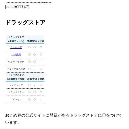
[cc id=11747]
ドラッグストア
ドラッグストア
（全国チェーン）
京都
宇治
その他
ウエルシア
〇
〇
〇
スギ薬局
〇
〇
〇
ツルハドラッグ
〇
〇
-
ドラッグコスモス
〇
-
〇
ドラッグストア
（京都エリア密着）
京都
宇治
その他
サンドラッグ
〇
-
〇
ドラッグユタカ
〇
〇
〇
V drug
〇
〇
-
おこめ券の公式サイトに登録があるドラッグストアに〇をつけて
います。