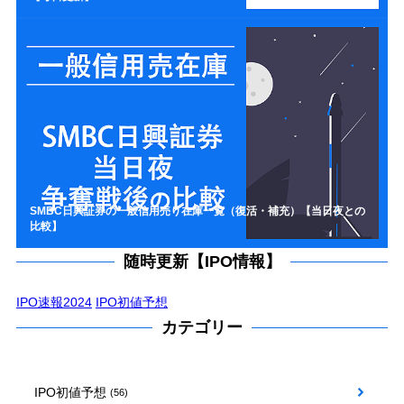
SMBC日興証券の一般信用売り在庫一覧（復活・補充）【当日夜との
比較】
随時更新【IPO情報】
IPO速報2024
IPO初値予想
カテゴリー
IPO初値予想
(56)