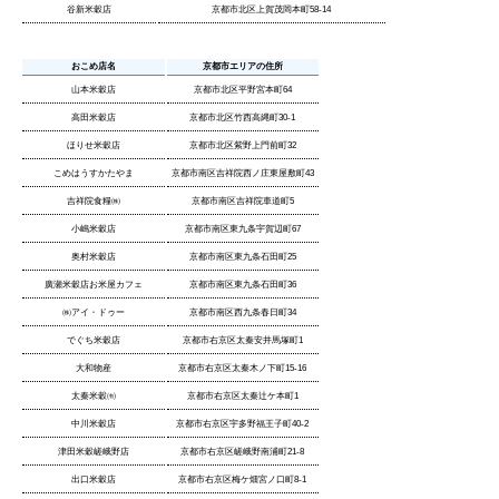
谷新米穀店
京都市北区上賀茂岡本町58-14
おこめ店名
京都市エリアの住所
山本米穀店
京都市北区平野宮本町64
高田米穀店
京都市北区竹西高縄町30-1
ほりせ米穀店
京都市北区紫野上門前町32
こめはうすかたやま
京都市南区吉祥院西ノ庄東屋敷町43
吉祥院食糧㈱
京都市南区吉祥院車道町5
小嶋米穀店
京都市南区東九条宇賀辺町67
奥村米穀店
京都市南区東九条石田町25
廣瀬米穀店お米屋カフェ
京都市南区東九条石田町36
㈱アイ・ドゥー
京都市南区西九条春日町34
でぐち米穀店
京都市右京区太秦安井馬塚町1
大和物産
京都市右京区太秦木ノ下町15-16
太秦米穀㈲
京都市右京区太秦辻ケ本町1
中川米穀店
京都市右京区宇多野福王子町40-2
津田米穀嵯峨野店
京都市右京区嵯峨野南浦町21-8
出口米穀店
京都市右京区梅ケ畑宮ノ口町8-1