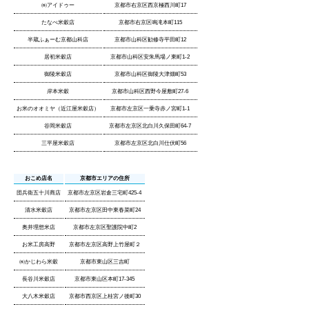
㈱アイドゥー
京都市右京区西京極西川町17
たなべ米穀店
京都市右京区鳴滝本町115
半蔵ふぁーむ京都山科店
京都市山科区勧修寺平田町12
居初米穀店
京都市山科区安朱馬場ノ東町1-2
御陵米穀店
京都市山科区御陵大津畑町53
岸本米穀
京都市山科区西野今屋敷町27-6
お米のオオミヤ（近江屋米穀店）
京都市左京区一乗寺赤ノ宮町1-1
谷岡米穀店
京都市左京区北白川久保田町64-7
三平屋米穀店
京都市左京区北白川仕伏町56
おこめ店名
京都市エリアの住所
団兵衛五十川商店
京都市左京区岩倉三宅町425-4
清水米穀店
京都市左京区田中東春菜町24
奥井理想米店
京都市左京区聖護院中町2
お米工房高野
京都市左京区高野上竹屋町２
㈱かじわら米穀
京都市東山区三吉町
長谷川米穀店
京都市東山区本町17-345
大八木米穀店
京都市西京区上桂宮ノ後町30