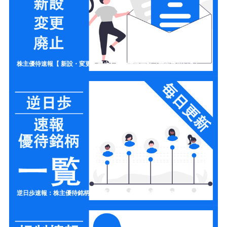
株主優待速報【 新設・変更・廃止】開示情報一覧（新設ラッシュ）
逆日歩速報：株主優待銘柄の一覧リスト【制度信用クロス取引】