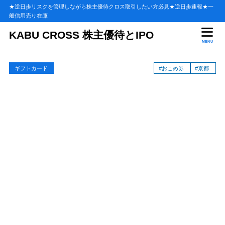
★逆日歩リスクを管理しながら株主優待クロス取引したい方必見★逆日歩速報★一
般信用売り在庫
目次
KABU CROSS 株主優待とIPO
MENU
1
おこめ券が使える店【京都】
ギフトカード
#おこめ券
#京都
スーパー・ショッピングセンター
1.1
ドラッグストア
1.2
百貨店・商業施設
1.3
飲食店・農協・その他
1.4
お米専門店・酒屋
1.5
2
おこめ券・京都で使える店舗まとめ