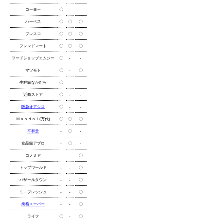
コーヨー
〇
-
-
ハーベス
〇
〇
〇
フレスコ
〇
〇
〇
フレンドマート
〇
〇
〇
フードショップエムジー
〇
-
-
マツモト
〇
-
〇
生鮮館なかむら
〇
-
-
近商ストア
〇
-
-
阪急オアシス
〇
-
-
Ｍａｎｄａｉ(万代)
〇
〇
〇
平和堂
-
〇
-
食品館アプロ
-
〇
-
コノミヤ
-
-
〇
トップワールド
-
-
〇
バザールタウン
-
-
〇
ミニフレッシュ
-
-
〇
業務スーパー
-
-
〇
ライフ
〇
-
〇