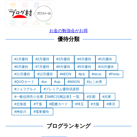
お金の勉強会がお得
優待分類
1月優待
2月優待
3月優待
4月優待
5月優待
6月優待
7月優待
8月優待
9月優待
10月優待
11月優待
12月優待
AEON
jcb
nicos
Ponta
QUOカード
uc
vja
WAON
おこめ券
ジェフグルメ
プレミアム優待倶楽部
一般信用売り在庫【SMBC日興証券】一覧
京都
兵庫
北海道
千葉
図書カード
埼玉
大阪
東京
神奈川
電車優待
ブログランキング