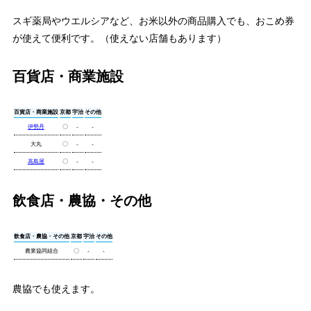
スギ薬局やウエルシアなど、お米以外の商品購入でも、おこめ券
が使えて便利です。（使えない店舗もあります）
百貨店・商業施設
百貨店・商業施設
京都
宇治
その他
伊勢丹
〇
-
-
大丸
〇
-
-
高島屋
〇
-
-
飲食店・農協・その他
飲食店・農協・その他
京都
宇治
その他
農業協同組合
〇
-
-
農協でも使えます。