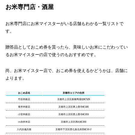
お米専門店・酒屋
お米専門店にお米マイスターがいる店舗もわかる一覧リストで
す。
贈答品としておこめ券を貰ったら、美味しいお米にこだわってい
るお米マイスターの店で使うのもおすすめです。
尚、お米マイスター店で、おこめ券を使えるかどうかは、店舗に
よります。
おこめ店名
京都市エリアの住所
竹谷米穀店
京都市上京区新柳馬場頭町529
青井米穀店
京都市上京区東上善寺町180
小室米穀店
京都市上京区西上善寺町203
㈲赤井米店
京都市上京区西社町200
八代目儀兵衛
京都市下京区西七条北衣田町10-2