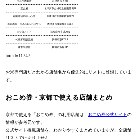
㈲三宅米穀店
宮津市宮本468
三吉屋
木津川市山城町上狛南荒堀19
創業明治29年一心堂
木津川市木津町西垣外23
米COME・HOUSEふじばやし
木津川市相楽城下144-7
三ツ丸ストア
福知山市字堀2641
㈲森米穀販売所
舞鶴市森872-2
森下米穀店
舞鶴市魚屋115
[cc id=11747]
お米専門店だとわかる店舗名から優先的にリストに登録していま
す。
おこめ券・京都で使える店舗まとめ
京都で使える「おこめ券」の利用店舗は、
おこめ券公式サイト
の
情報が参考元です。
公式サイト掲載店舗を、わかりやすくまとめていますが、全店舗
リストではありません。