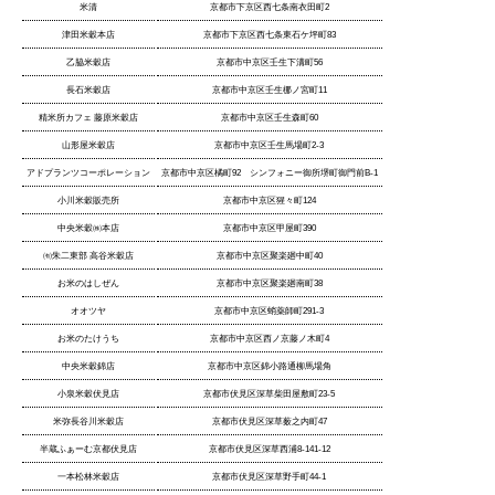
米清
京都市下京区西七条南衣田町2
津田米穀本店
京都市下京区西七条東石ケ坪町83
乙脇米穀店
京都市中京区壬生下溝町56
長石米穀店
京都市中京区壬生梛ノ宮町11
精米所カフェ 藤原米穀店
京都市中京区壬生森町60
山形屋米穀店
京都市中京区壬生馬場町2-3
アドプランツコーポレーション
京都市中京区橘町92 シンフォニー御所堺町御門前B-1
小川米穀販売所
京都市中京区猩々町124
中央米穀㈱本店
京都市中京区甲屋町390
㈲朱二東部 高谷米穀店
京都市中京区聚楽廻中町40
お米のはしぜん
京都市中京区聚楽廻南町38
オオツヤ
京都市中京区蛸薬師町291-3
お米のたけうち
京都市中京区西ノ京藤ノ木町4
中央米穀錦店
京都市中京区錦小路通柳馬場角
小泉米穀伏見店
京都市伏見区深草柴田屋敷町23-5
米弥長谷川米穀店
京都市伏見区深草薮之内町47
半蔵ふぁーむ京都伏見店
京都市伏見区深草西浦8-141-12
一本松林米穀店
京都市伏見区深草野手町44-1