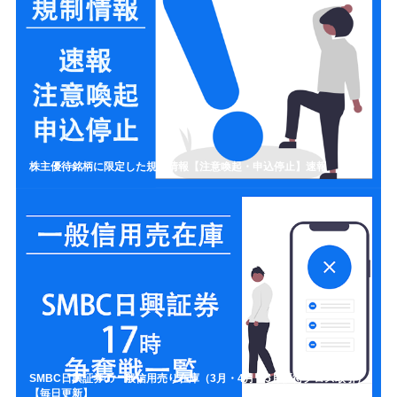
株主優待銘柄に限定した規制情報【注意喚起・申込停止】速報
SMBC日興証券の一般信用売り在庫（3月・4月・5月優待クロス取引）
【毎日更新】