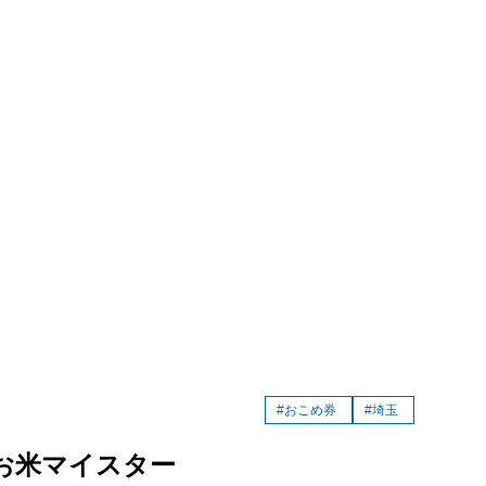
#おこめ券
#埼玉
お米マイスター