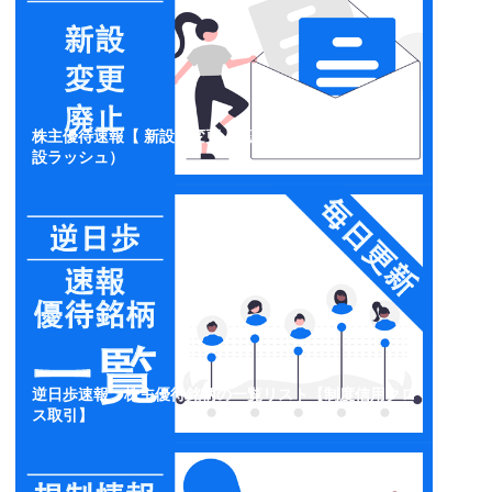
株主優待速報【 新設・変更・廃止】開示情報一覧（新
設ラッシュ）
逆日歩速報：株主優待銘柄の一覧リスト【制度信用クロ
ス取引】