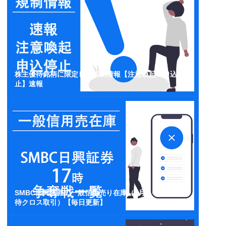
株主優待銘柄に限定した規制情報【注意喚起・申込停
止】速報
SMBC日興証券の一般信用売り在庫（3月・4月・5月優
待クロス取引）【毎日更新】