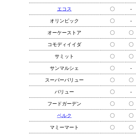
エコス
〇
-
オリンピック
〇
-
オーケーストア
〇
〇
コモディイイダ
〇
〇
サミット
〇
〇
サンマルシェ
〇
-
スーパーバリュー
〇
〇
バリュー
〇
-
フードガーデン
〇
〇
ベルク
〇
〇
マミーマート
〇
〇