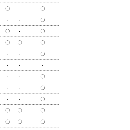
〇
-
〇
-
-
〇
〇
-
〇
〇
〇
〇
-
-
〇
-
-
-
-
-
〇
-
-
〇
-
-
〇
〇
〇
〇
〇
〇
〇