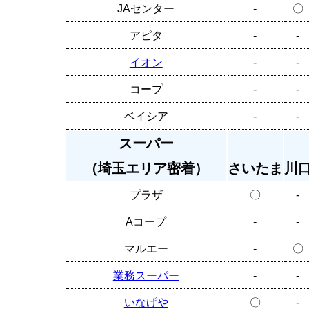
JAセンター
-
〇
アピタ
-
-
イオン
-
-
コープ
-
-
ベイシア
-
-
スーパー
（埼玉エリア密着）
さいたま
川
プラザ
〇
-
Aコープ
-
-
マルエー
-
〇
業務スーパー
-
-
いなげや
〇
-