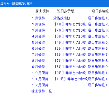
歩速報★一般信用売り在庫
株主優待
逆日歩予想
逆日歩速報
１月優待
貸借残比較
逆日歩速報１
２月優待
【1月】昨年との比較
逆日歩速報２
３月優待
【2月】昨年との比較
逆日歩速報３
える店【埼玉】
４月優待
【3月】昨年との比較
逆日歩速報４
５月優待
【4月】昨年との比較
逆日歩速報５
・ショッピングセンター
６月優待
【5月】昨年との比較
逆日歩速報６
ストア
７月優待
【6月】昨年との比較
逆日歩速報７
エンスストア
８月優待
【7月】昨年との比較
逆日歩速報８
９月優待
【8月】昨年との比較
逆日歩速報９
商業施設
１０月優待
【9月】昨年との比較
逆日歩速報１
農協・その他
１１月優待
【10月】昨年との比較
逆日歩速報１
１２月優待
逆日歩速報１
店・酒屋
株主優待一覧
玉で使える店舗まとめ