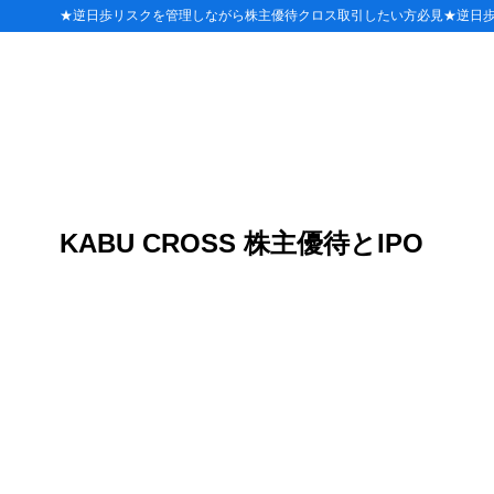
★逆日歩リスクを管理しながら株主優待クロス取引したい方必見★逆日
目次
1
おこめ券が使
スーパー
1.1
ドラッグ
1.2
KABU CROSS 株主優待とIPO
コンビニ
1.3
百貨店・
1.4
飲食店・
1.5
お米専門
1.6
2
おこめ券・埼