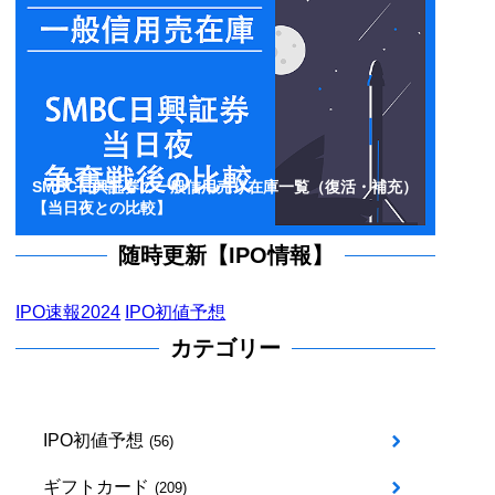
SMBC日興証券の一般信用売り在庫一覧（復活・補充）
【当日夜との比較】
随時更新【IPO情報】
IPO速報2024
IPO初値予想
カテゴリー
IPO初値予想
(56)
ギフトカード
(209)