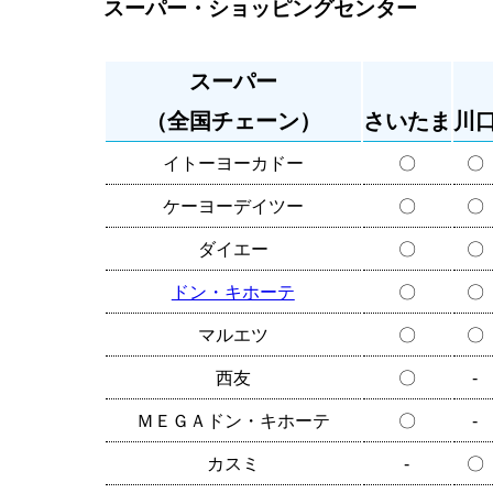
スーパー・ショッピングセンター
スーパー
（全国チェーン）
さいたま
川
イトーヨーカドー
〇
〇
ケーヨーデイツー
〇
〇
ダイエー
〇
〇
ドン・キホーテ
〇
〇
マルエツ
〇
〇
西友
〇
-
ＭＥＧＡドン・キホーテ
〇
-
カスミ
-
〇