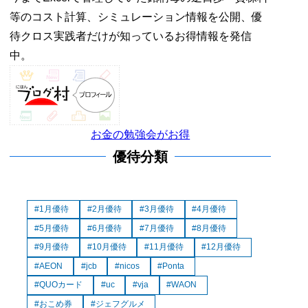
等のコスト計算、シミュレーション情報を公開、優
待クロス実践者だけが知っているお得情報を発信
中。
お金の勉強会がお得
優待分類
1月優待
2月優待
3月優待
4月優待
5月優待
6月優待
7月優待
8月優待
9月優待
10月優待
11月優待
12月優待
AEON
jcb
nicos
Ponta
QUOカード
uc
vja
WAON
おこめ券
ジェフグルメ