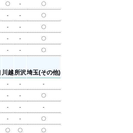
〇
-
〇
-
-
〇
-
-
〇
-
-
〇
-
-
〇
口
川越
所沢
埼玉(その他)
-
-
-
-
-
〇
-
-
-
-
-
〇
〇
〇
〇