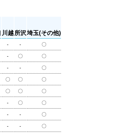
口
川越
所沢
埼玉(その他)
-
-
〇
-
〇
〇
-
-
〇
〇
〇
〇
〇
〇
〇
-
〇
〇
-
-
〇
-
-
〇