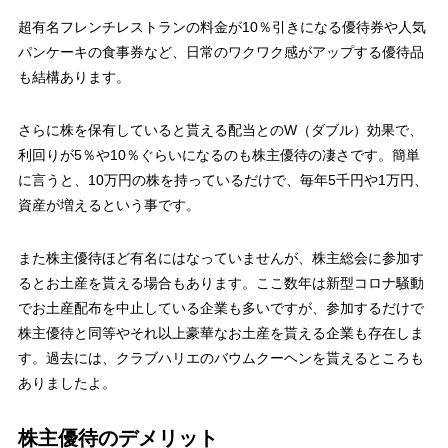
超有名フレンチレストランの料金が10％引きになる優待券や人気
パンケーキの食事券など、日常のワクワク感がアップする優待品
も結構あります。
さらに株を保有していると貰える配当とのW（ダブル）効果で、
利回りが5％や10％ぐらいになるのも株主優待の凄さ
です。簡単
に言うと、10万円の株を持っているだけで、毎年5千円や1万円、
資産が増えるという事です。
また株主優待ほど有名にはなっていませんが、
株主総会に参加す
るとお土産を貰える場合もあります。
ここ数年は新型コロナ騒動
でお土産配布を中止している企業も多いですが、参加するだけで
株主優待と同等やそれ以上豪華なお土産を貰える企業も存在しま
す。過去には、クラブハリエのバウムクーヘンを貰えるところも
ありましたよ。
株主優待のデメリット