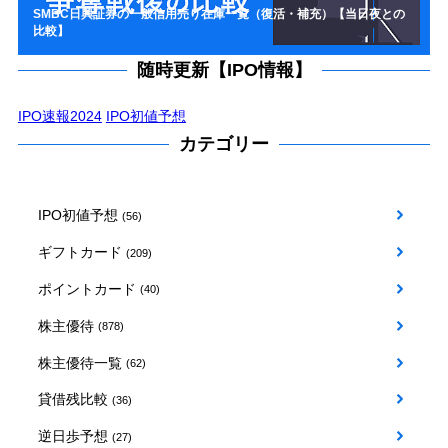
SMBC日興証券の一般信用売り在庫一覧（復活・補充）【当日夜との
比較】
随時更新【IPO情報】
IPO速報2024
IPO初値予想
カテゴリー
IPO初値予想
(56)
ギフトカード
(209)
ポイントカード
(40)
株主優待
(878)
株主優待一覧
(62)
貸借残比較
(36)
逆日歩予想
(27)