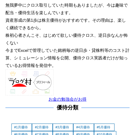
無我夢中にクロス取引していた時期もありましたが、今は趣味で
配当・優待生活を楽しんでいます。
資産形成の第1歩は株主優待がおすすめです。その理由は、楽し
く継続できるから。
株初心者さんこそ、はじめて欲しい優待クロス、逆日歩なんか怖
くない
今までExcelで管理していた銘柄毎の逆日歩・貸株料等のコスト計
算、シミュレーション情報を公開、優待クロス実践者だけが知っ
ているお得情報を発信中。
お金の勉強会がお得
優待分類
1月優待
2月優待
3月優待
4月優待
5月優待
6月優待
7月優待
8月優待
9月優待
10月優待