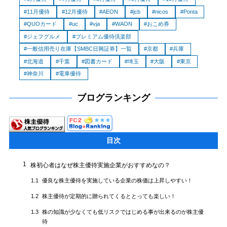
11月優待
12月優待
AEON
jcb
nicos
Ponta
QUOカード
uc
vja
WAON
おこめ券
ジェフグルメ
プレミアム優待倶楽部
一般信用売り在庫【SMBC日興証券】一覧
京都
兵庫
北海道
千葉
図書カード
埼玉
大阪
東京
神奈川
電車優待
ブログランキング
目次
1
株初心者はなぜ株主優待実施企業がおすすめなの？
優良な株主優待を実施している企業の株価は上昇しやすい！
1.1
株主優待が定期的に贈られてくるととっても楽しい！
1.2
株の知識が少なくても低リスクではじめる事が出来るのが株主優
1.3
待