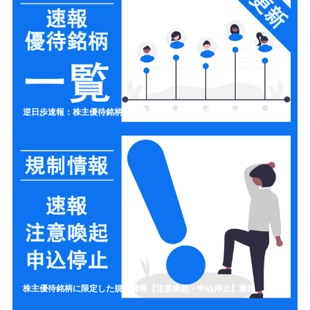
逆日歩速報：株主優待銘柄の一覧リスト【制度信用クロス取引】
株主優待銘柄に限定した規制情報【注意喚起・申込停止】速報