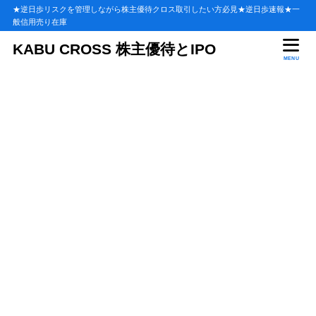
★逆日歩リスクを管理しながら株主優待クロス取引したい方必見★逆日歩速報★一
般信用売り在庫
目次
KABU CROSS 株主優待とIPO
MENU
1
株初心者はなぜ株主優待実施企業がおすすめなの？
優良な株主優待を実施している企業の株価は上昇しやすい！
1.1
株主優待が定期的に贈られてくるととっても楽しい！
1.2
株の知識が少なくても低リスクではじめる事が出来るのが株主優待
1.3
2
株主優待のメリットとデメリット
株主優待のメリット
2.1
株主優待のデメリット
2.2
3
株主優待を貰う為に必要な知識
株主優待の権利日を知る
3.1
優待株を保有するには証券会社の口座開設が必要
3.2
証券会社の口座開設はどこが良いの？
3.2.1