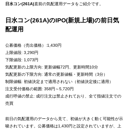
日水コン(261A)
直前の気配運用データをご紹介です。
日水コン(261A)のIPO(新規上場)の前日気
配運用
公募価格（売出価格）
:
1,430円
上限値段
:
3,290円
下限値段
:
1,073円
気配更新の上限方向
: 更新値幅
72円
、更新時間10分
気配更新の下限方向
: 通常の更新値幅・更新時間（3分）
制限値幅
: 初値決定まで適用されない（初値決定後に適用）
注文受付価格の範囲
:
358円～5,720円
成行呼値の禁止
: 成行注文は禁止されており、全て指値注文での
売買
前日の気配運用のデータから見て、初値が大きく動く可能性が示
唆されています。公募価格は
1,430円
と設定されていますが、上