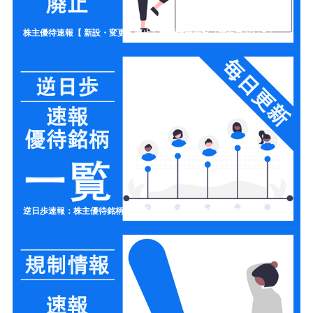
株主優待速報【 新設・変更・廃止】開示情報一覧（新設ラッシュ）
逆日歩速報：株主優待銘柄の一覧リスト【制度信用クロス取引】