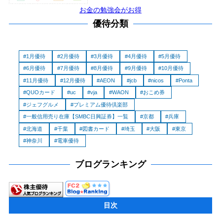
お金の勉強会がお得
優待分類
1月優待
2月優待
3月優待
4月優待
5月優待
6月優待
7月優待
8月優待
9月優待
10月優待
11月優待
12月優待
AEON
jcb
nicos
Ponta
QUOカード
uc
vja
WAON
おこめ券
ジェフグルメ
プレミアム優待倶楽部
一般信用売り在庫【SMBC日興証券】一覧
京都
兵庫
北海道
千葉
図書カード
埼玉
大阪
東京
神奈川
電車優待
ブログランキング
目次