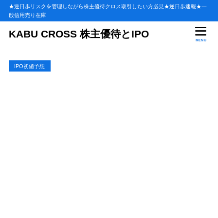
★逆日歩リスクを管理しながら株主優待クロス取引したい方必見★逆日歩速報★一
般信用売り在庫
目次
KABU CROSS 株主優待とIPO
MENU
1
日水コン(261A)のIPO(新規上場)の前日気配運用
IPO初値予想
2
業績データからの【日水コン(261A)】初値予想分析
3
気配運用からの【日水コン(261A)】分析
4
上場直前の【日水コン(261A)】市場の反応
5
上場直前・気配運用データ後の初値予想の結論