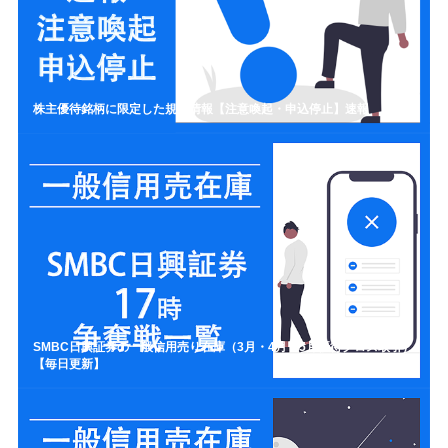
株主優待銘柄に限定した規制情報【注意喚起・申込停止】速報
SMBC日興証券の一般信用売り在庫（3月・4月・5月優待クロス取引）
【毎日更新】