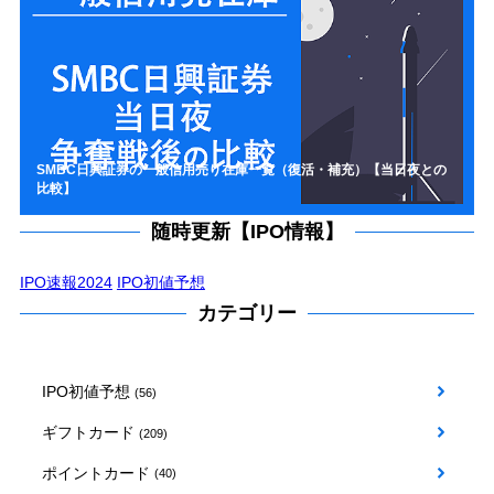
SMBC日興証券の一般信用売り在庫一覧（復活・補充）【当日夜との
比較】
随時更新【IPO情報】
IPO速報2024
IPO初値予想
カテゴリー
IPO初値予想
(56)
ギフトカード
(209)
ポイントカード
(40)