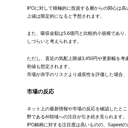
IPOに対して積極的に投資する層からの関心は
上値は限定的になると予想
されます。
また、
吸収金額は5.6億円
と比較的小規模であり
しづらいと考えられます。
ただし、直近の気配上限値
3,450円
や更新幅を考
初値も想定
されます。
市場が赤字のリスクより成長性を評価した場合、
市場の反応
ネット上の最新情報や市場の反応を確認したとこ
野であるAI領域への注目が引き続き見られます。
IPO銘柄に対する注目度は高いものの、Sapee