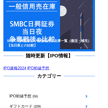
SMBC日興証券の一般信用売り在庫一覧（復活・補充）
【当日夜との比較】
随時更新【IPO情報】
IPO速報2024
IPO初値予想
カテゴリー
IPO初値予想
(56)
ギフトカード
(209)