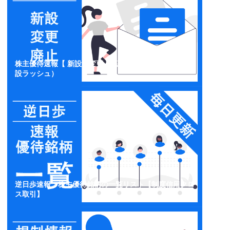
株主優待速報【 新設・変更・廃止】開示情報一覧（新
設ラッシュ）
逆日歩速報：株主優待銘柄の一覧リスト【制度信用クロ
ス取引】