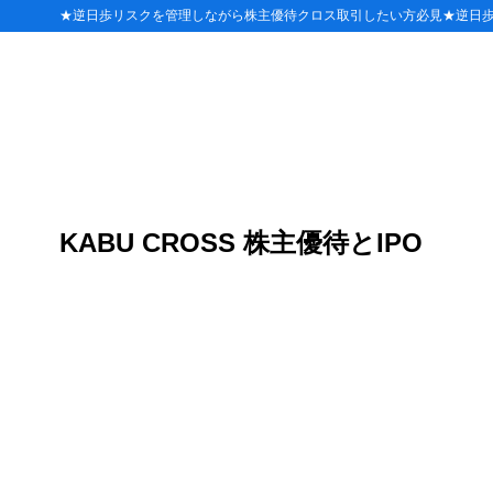
★逆日歩リスクを管理しながら株主優待クロス取引したい方必見★逆日
目次
1
Sapeet(26
業績デー
1.1
気配運用
1.2
KABU CROSS 株主優待とIPO
市場の反
1.3
2
上場直前・気