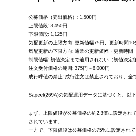
公募価格（売出価格）
:
1,500円
上限値段
:
3,450円
下限値段
:
1,125円
気配更新の上限方向
: 更新値幅
75円
、更新時間10
気配更新の下限方向
: 通常の更新値幅・更新時間
制限値幅
: 初値決定まで適用されない（初値決定
注文受付価格の範囲
:
375円～6,000円
成行呼値の禁止
: 成行注文は禁止されており、全
Sapeet(269A)の気配運用データに基づくと
まず、上限値段が公募価格の
約2.3倍
に設定され
されています。
一方で、下限値段は公募価格の
75%
に設定されて