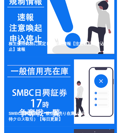
株主優待銘柄に限定した規制情報【注意喚起・申込停
止】速報
SMBC日興証券の一般信用売り在庫（3月・4月・5月優
待クロス取引）【毎日更新】