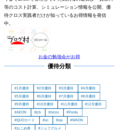
等のコスト計算、シミュレーション情報を公開、優
待クロス実践者だけが知っているお得情報を発信
中。
お金の勉強会がお得
優待分類
1月優待
2月優待
3月優待
4月優待
5月優待
6月優待
7月優待
8月優待
9月優待
10月優待
11月優待
12月優待
AEON
jcb
nicos
Ponta
QUOカード
uc
vja
WAON
おこめ券
ジェフグルメ