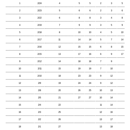
1
2/24
4
5
5
2
3
5
2
2/23
5
6
6
2
3
6
3
2/22
6
8
8
3
4
8
4
2/19
7
9
9
3
5
9
5
2/18
8
10
10
4
5
10
6
2/17
11
14
14
5
7
14
7
2/16
12
15
15
6
8
15
8
2/15
13
17
16
6
9
17
9
2/12
14
18
18
7
9
10
2/11
15
19
19
7
10
11
2/10
18
23
23
9
12
12
2/9
19
24
24
9
12
13
2/8
20
26
25
10
13
14
2/5
21
27
27
10
14
15
2/4
22
11
14
16
2/3
25
12
16
17
2/2
26
13
17
18
2/1
27
13
18