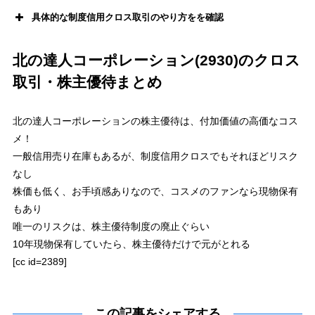
具体的な制度信用クロス取引のやり方をを確認
北の達人コーポレーション(2930)のクロス
SBI証券
取引・株主優待まとめ
auカブコム証券
【定額：アクティブプラン】
【1日定額】
現物と制度信用と一般信用、それぞれ100万円まで手数料無料
買いと売りのクロス合計100万円まで手数料無料
「現物買い」×「制度信用売り」
のクロス：
1.2万円は売買手数料無料
「現物買い」×「一般信用売り」
のクロス：
1.2万円は売買手数料無料
クロスコスト＝貸株料(4日分)のみ
：
5円
北の達人コーポレーションの株主優待は、付加価値の高価なコス
クロスコスト＝貸株料(204日分)+プレミアム料
：
101円
+プレミアム料
【スタンダード】
メ！
【ワンショット】
約定毎の手数料【現物:55円 信用:99円】
約定毎の手数料【現物:55円 信用:99円】
一般信用売り在庫もあるが、制度信用クロスでもそれほどリスク
「現物買い」×「制度信用売り」
のクロス
「現物買い」×「一般信用売り」
のクロス
クロスコスト＝現物買い手数料＋制度信用売り手数料＋貸株料(4日分)
なし
クロスコスト＝現物買い手数料＋信用売り手数料＋貸株料(204日分)+プレミアム料
156円
＝55円+99円+2円
255円
＝55円+99円+101円+プレミアム料
株価も低く、お手頃感ありなので、コスメのファンなら現物保有
GMOクリック証券
松井証券
【1日定額】
もあり
【定額：ボックスレート】
現物と制度信用と一般信用、それぞれ100万円まで手数料無料
買いと売りのクロス合計50万円まで手数料無料
唯一のリスクは、株主優待制度の廃止ぐらい
「現物買い」×「制度信用売り」
のクロス：
1.2万円は売買手数料無料
「現物買い」×「一般信用売り」
のクロス：
1.2万円は売買手数料無料
クロスコスト＝貸株料(4日分)のみ
：
5円
10年現物保有していたら、株主優待だけで元がとれる
クロスコスト＝貸株料(204日分)
：
134円
【1約定】
[cc id=2389]
SMBC日興証券
約定毎の手数料【現物:50円 信用:97円】
【ダイレクト】
「現物買い」×「制度信用売り」
のクロス
信用取引手数料は投資金額関係なく無料
クロスコスト＝現物買い手数料＋制度信用売り手数料＋貸株料(4日分)
「制度信用買い当日買建玉を現引」×「一般信用売り」
のクロス
148円
＝50円+97円+1円
クロスコスト＝金利(1日)＋貸株料(204日分)
この記事をシェアする