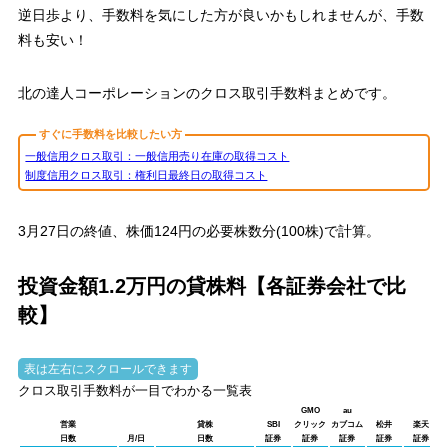
逆日歩より、手数料を気にした方が良いかもしれませんが、手数
料も安い！
北の達人コーポレーションのクロス取引手数料まとめです。
すぐに手数料を比較したい方
一般信用クロス取引：一般信用売り在庫の取得コスト
制度信用クロス取引：権利日最終日の取得コスト
3月27日の終値、
株価124円
の必要株数分(100株)で計算。
投資金額1.2万円の貸株料【各証券会社で比
較】
クロス取引手数料が一目でわかる一覧表
GMO
au
営業
貸株
SBI
クリック
カブコム
松井
楽天
日数
月/日
日数
証券
証券
証券
証券
証券