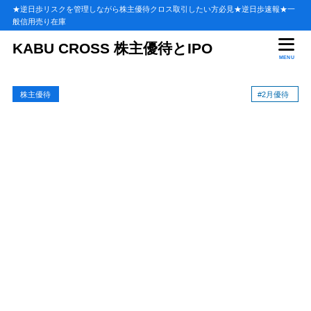
★逆日歩リスクを管理しながら株主優待クロス取引したい方必見★逆日歩速報★一
般信用売り在庫
目次
KABU CROSS 株主優待とIPO
MENU
1
北の達人コーポレーション(2930)の株主優待
株主優待
#2月優待
優待内容詳細
1.1
2024年の優待品
1.1.1
2023年の優待品
1.1.2
株主優待に長期保有制度はあるの？
1.1.3
株主優待：権利確定日はいつ？
1.2
北の達人コーポレーションの優待が貰える直近の株主優待権
1.2.1
利日
優待権利確定日:2027年2月28日
1.2.1.1
2
北の達人コーポレーション(2930)過去の逆日歩
優待権利付最終日【逆日歩・貸借残・配当】一覧表
2.1
3
北の達人コーポレーション(2930)のクロス取引・逆日歩リスク