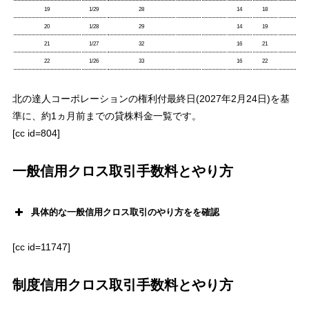
19
1/29
28
14
18
20
1/28
29
14
19
21
1/27
32
16
21
22
1/26
33
16
22
北の達人コーポレーションの権利付最終日(2027年2月24日)を基
準に、約1ヵ月前までの貸株料金一覧です。
[cc id=804]
一般信用クロス取引手数料とやり方
具体的な一般信用クロス取引のやり方をを確認
[cc id=11747]
直近の優待権利日(2027年2月28日)
制度信用クロス取引手数料とやり方
一般信用クロス取引
最安
値手数料