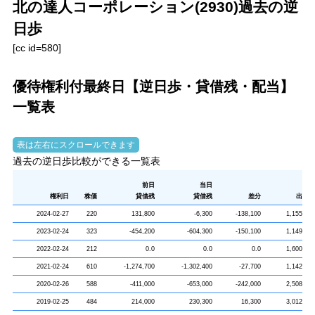
北の達人コーポレーション(2930)過去の逆
日歩
[cc id=580]
優待権利付最終日【逆日歩・貸借残・配当】
一覧表
過去の逆日歩比較ができる一覧表
前日
当日
権利日
株価
貸借残
貸借残
差分
出来高
2024-02-27
220
131,800
-6,300
-138,100
1,155,700
2023-02-24
323
-454,200
-604,300
-150,100
1,149,800
2022-02-24
212
0.0
0.0
0.0
1,600,000
2021-02-24
610
-1,274,700
-1,302,400
-27,700
1,142,200
2020-02-26
588
-411,000
-653,000
-242,000
2,508,500
2019-02-25
484
214,000
230,300
16,300
3,012,500