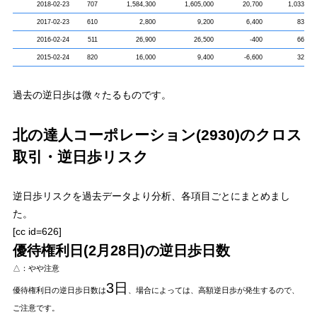
2018-02-23
707
1,584,300
1,605,000
20,700
1,033,800
2017-02-23
610
2,800
9,200
6,400
83,700
2016-02-24
511
26,900
26,500
-400
66,500
2015-02-24
820
16,000
9,400
-6,600
32,000
過去の逆日歩は微々たるものです。
北の達人コーポレーション(2930)のクロス
取引・逆日歩リスク
逆日歩リスク
を過去データより分析、各項目ごとにまとめまし
た。
[cc id=626]
優待権利日(2月28日)の逆日歩日数
△：やや注意
3日
優待権利日の逆日歩日数は
、場合によっては、高額逆日歩が発生するので、
ご注意です。