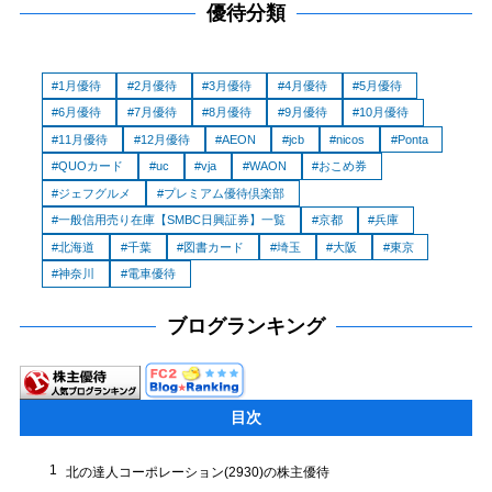
優待分類
1月優待
2月優待
3月優待
4月優待
5月優待
6月優待
7月優待
8月優待
9月優待
10月優待
11月優待
12月優待
AEON
jcb
nicos
Ponta
QUOカード
uc
vja
WAON
おこめ券
ジェフグルメ
プレミアム優待倶楽部
一般信用売り在庫【SMBC日興証券】一覧
京都
兵庫
北海道
千葉
図書カード
埼玉
大阪
東京
神奈川
電車優待
ブログランキング
目次
1
北の達人コーポレーション(2930)の株主優待