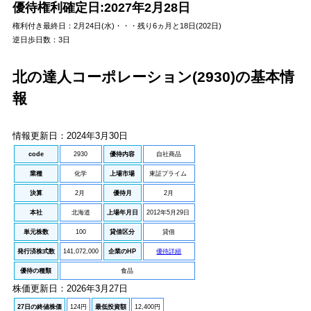
優待権利確定日:2027年2月28日
権利付き最終日
：2月24日(水)・・・残り6ヵ月と18日(202日)
逆日歩日数
：3日
北の達人コーポレーション(2930)の基本情
報
情報更新日：2024年3月30日
code
2930
優待内容
自社商品
業種
化学
上場市場
東証プライム
決算
2月
優待月
2月
本社
北海道
上場年月日
2012年5月29日
単元株数
100
貸借区分
貸借
発行済株式数
141,072,000
企業のHP
優待詳細
優待の種類
食品
株価更新日：2026年3月27日
27日の終値株価
124円
最低投資額
12,400円