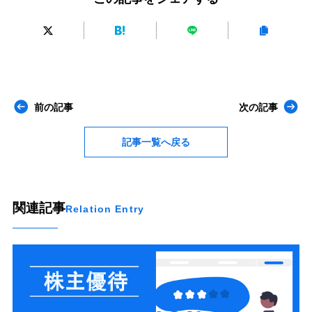
95円
＝1円+94円
auカブコム証券
【1日定額】
買いと売りのクロス合計100万円まで手数料無料
「現物買い」×「制度信用売り」
のクロス：
1.2万円は売買手数料無料
クロスコスト＝貸株料(4日分)+プレミアム料
：
2円
+プレミアム料
【ワンショット】
約定毎の手数料【現物:55円 信用:99円】
「現物買い」×「制度信用売り」
のクロス
クロスコスト＝現物買い手数料＋信用売り手数料＋貸株料(4日分)+プレミアム料
前の記事
次の記事
156円
＝55円+99円+2円+プレミアム料
松井証券
記事一覧へ戻る
【定額：ボックスレート】
買いと売りのクロス合計50万円まで手数料無料
「現物買い」×「制度信用売り」
のクロス：
1.2万円は売買手数料無料
クロスコスト＝貸株料(4日分)
：
2円
楽天証券
【いちにち定額】
関連記事
Relation Entry
買いと売りのクロス合計100万円まで手数料無料
「現物買い」×「制度信用売り」
のクロス：
1.2万円は売買手数料無料
クロスコスト＝貸株料(4日分)
：
1円
【超割】
約定毎の手数料【現物:55円 信用:99円】
「現物買い」×「制度信用売り」
のクロス
クロスコスト＝現物買い手数料＋信用売り手数料＋貸株料(4日分)
155円
＝55円+99円+1円