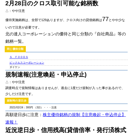
2月28日のクロス取引可能な銘柄数
△：やや注意
77
優待実施銘柄は、全部で129ありますが、クロス向けの貸借銘柄は
とやや少な
いので注意が必要です。
北の達人コーポレーションの優待と同じ分類の『自社商品』等の
銘柄一覧。
Ｓ ＦＯＯＤＳ
ピックルスコーポレーション
ダイケン
規制速報(注意喚起・申込停止)
△：やや注意
調査時点で規制情報はありませんが、過去に1度だけ規制が入った事があるので、
少しだけ注意です。
2021/02/24：300円 （3日）・・・注意
高額逆日歩に注意
：
株主優待銘柄の規制【注意喚起・申込停止】
速報！
近況逆日歩・信用残高(貸借倍率・発行済株式