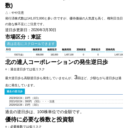
数)
△：やや注意
発行済株式数は
141,072,000
と多い方ですが、優待価値の人気度も高く、権利日当日
の急な株不足にご注意です。
逆日歩更新日：2026年3月30日
市場区分：東証
月/日
融資新規
融資返済
融資残高
貸株新規
貸株返済
貸株残高
03/27(金)
608,000
182,000
1,407,100
0
0
1,407,100
北の達人コーポレーションの発生逆日歩
○：過去逆日歩では低リスク
3
最大逆日歩も高額逆日歩も発生していませんが、
回ほど、少額ながら逆日歩は過
去に発生しています。
2023/02/24：10円 （1日）
2021/02/24：300円 （3日）・・・注意
2020/02/26：15円 （3日）
過去の逆日歩は、100株単位での金額です。
優待に必要な株数と投資額
○：必要株数では低リスク