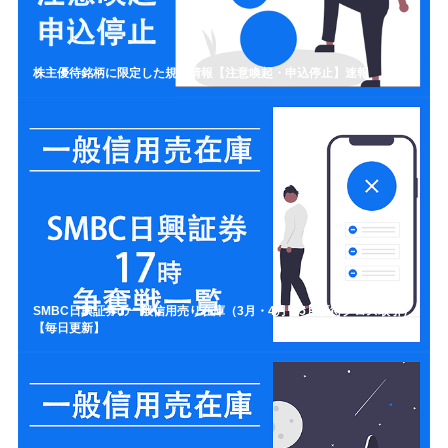
株主優待銘柄に限定した規制情報【注意喚起・申込停止】速報
SMBC日興証券の一般信用売り在庫（3月・4月・5月優待クロス取引）
【毎日更新】