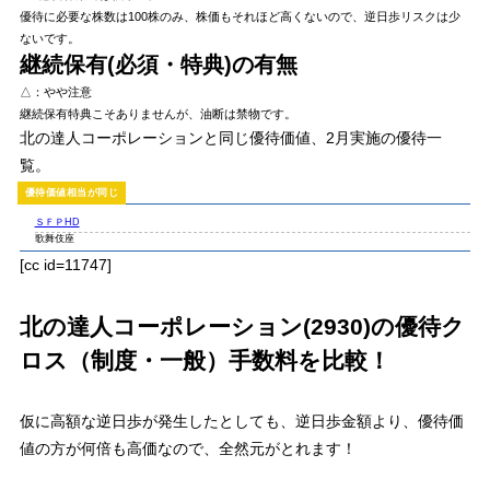
優待に必要な株数は100株のみ、株価もそれほど高くないので、逆日歩リスクは少
ないです。
継続保有(必須・特典)の有無
△：やや注意
継続保有特典こそありませんが、油断は禁物です。
北の達人コーポレーションと同じ優待価値、2月実施の優待一
覧。
ＳＦＰHD
歌舞伎座
[cc id=11747]
北の達人コーポレーション(2930)の優待ク
ロス（制度・一般）手数料を比較！
仮に高額な逆日歩が発生したとしても、逆日歩金額より、優待価
値の方が何倍も高価なので、全然元がとれます！