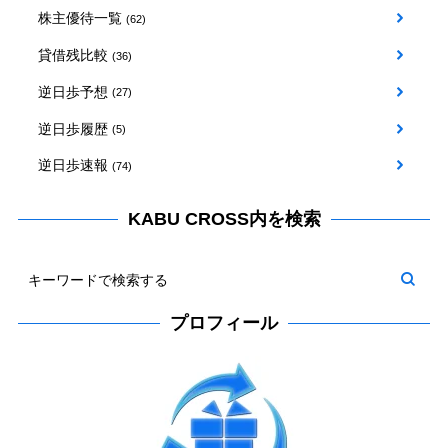
株主優待一覧
(62)
貸借残比較
(36)
逆日歩予想
(27)
逆日歩履歴
(5)
逆日歩速報
(74)
KABU CROSS内を検索
プロフィール