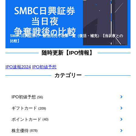
SMBC日興証券の一般信用売り在庫一覧（復活・補充）【当日夜との
比較】
随時更新【IPO情報】
IPO速報2024
IPO初値予想
カテゴリー
IPO初値予想
(56)
ギフトカード
(209)
ポイントカード
(40)
株主優待
(878)