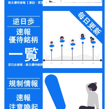
株主優待速報【 新設・変更・廃止】開示情報一覧（新設ラッシュ）
逆日歩速報：株主優待銘柄の一覧リスト【制度信用クロス取引】