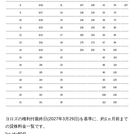
8
3/18
11
107
106
41
55
107
9
3/17
14
136
134
52
70
10
3/16
15
146
144
56
75
11
3/15
16
156
154
60
80
12
3/12
17
165
163
64
85
13
3/11
18
175
173
67
90
14
3/10
21
204
202
79
105
15
3/9
22
82
110
16
3/8
23
86
115
17
3/5
24
90
120
18
3/4
25
93
125
19
3/3
28
105
140
20
3/2
29
108
145
21
3/1
30
112
150
ヨロズの権利付最終日(2027年3月29日)を基準に、約1ヵ月前まで
の貸株料金一覧です。
[cc id=804]