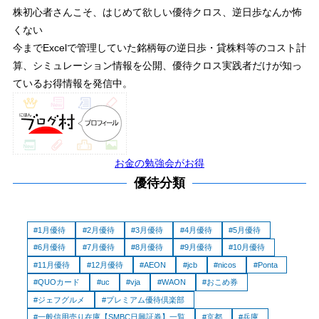
株初心者さんこそ、はじめて欲しい優待クロス、逆日歩なんか怖
くない
今までExcelで管理していた銘柄毎の逆日歩・貸株料等のコスト計
算、シミュレーション情報を公開、優待クロス実践者だけが知っ
ているお得情報を発信中。
お金の勉強会がお得
優待分類
1月優待
2月優待
3月優待
4月優待
5月優待
6月優待
7月優待
8月優待
9月優待
10月優待
11月優待
12月優待
AEON
jcb
nicos
Ponta
QUOカード
uc
vja
WAON
おこめ券
ジェフグルメ
プレミアム優待倶楽部
一般信用売り在庫【SMBC日興証券】一覧
京都
兵庫