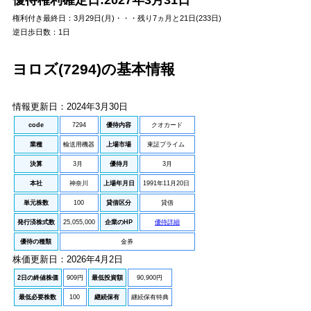
優待権利確定日:2027年3月31日
権利付き最終日
：3月29日(月)・・・残り7ヵ月と21日(233日)
逆日歩日数
：1日
ヨロズ(7294)の基本情報
情報更新日：2024年3月30日
code
7294
優待内容
クオカード
業種
輸送用機器
上場市場
東証プライム
決算
3月
優待月
3月
本社
神奈川
上場年月日
1991年11月20日
単元株数
100
貸借区分
貸借
発行済株式数
25,055,000
企業のHP
優待詳細
優待の種類
金券
株価更新日：2026年4月2日
2日の終値株価
909円
最低投資額
90,900円
最低必要株数
100
継続保有
継続保有特典