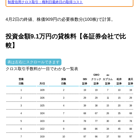
制度信用クロス取引：権利日最終日の取得コスト
4月2日の終値、
株価909円
の必要株数分(100株)で計算。
投資金額9.1万円の貸株料【各証券会社で比
較】
クロス取引手数料が一目でわかる一覧表
GMO
au
営業
貸株
SBI
クリック
カブコム
松井
楽天
日数
月/日
日数
証券
証券
証券
証券
証券
1
3/29
2
19
19
7
10
19
2
3/26
3
29
29
11
15
29
3
3/25
4
39
38
15
20
39
4
3/24
7
68
67
26
35
68
5
3/23
8
78
77
30
40
78
6
3/22
9
88
86
34
45
88
7
3/19
10
97
96
37
50
97