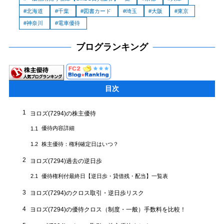
北海道
千葉
図書カード
埼玉
大阪
東京
神奈川
電車優待
ブログランキング
目次
1
ヨロズ(7294)の株主優待
優待内容詳細
1.1
株主優待：権利確定日はいつ？
1.2
2
ヨロズ(7294)過去の逆日歩
優待権利付最終日【逆日歩・貸借残・配当】一覧表
2.1
3
ヨロズ(7294)のクロス取引・逆日歩リスク
4
ヨロズ(7294)の優待クロス（制度・一般）手数料を比較！