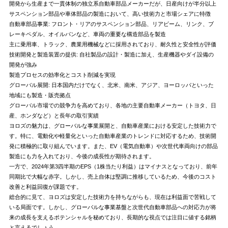
開発から生産まで一貫体制の独立系自動車部品メーカーだが、日産向けが半分以上
サスペンション部品や車体部品の製造において、高い技術力と市場シェアに特徴
自動車部品事業
: フロント・リアのサスペンション部品、リアビーム、リンク、ブ
レーキペダル、オイルパンなど、車両の重要な構造部品を製造
主に乗用車、トラック、農業用機械などに採用されており、耐久性と安全性が評価
技術開発と製造装置の提供
: 自社製品の設計・製造に加え、生産機器やダイ設備の
開発が強み
製造プロセスの効率化とコスト削減を実現
グローバル展開
: 日本国内だけでなく、北米、南米、アジア、ヨーロッパといった
地域にも製造・販売拠点
グローバル市場での競争力を高めており、各地の主要自動車メーカー（トヨタ、日
産、ホンダなど）と長年の取引実績
ヨロズの魅力は、グローバルな事業展開と、自動車産業における安定した技術力で
す。特に、電動化や軽量化といった自動車産業のトレンドに対応するため、技術開
発に積極的に取り組んでいます。また、EV（電気自動車）や次世代車両向けの部品
製造にも力を入れており、今後の成長性が期待されます。
一方で、2024年第3四半期のEPS（1株当たり利益）はマイナスとなっており、前年
同期比で大幅な赤字。しかし、売上自体は堅調に推移しているため、今後のコスト
改善と利益回復が課題です。
総合的に見て、ヨロズは安定した技術力を持ちながらも、現在は利益面で苦戦して
いる局面です。しかし、グローバルな事業基盤と次世代自動車部品への対応力が将
来の成長を支えるポテンシャルを秘めており、長期的な視点では注目に値する銘柄
と言えるでしょう。