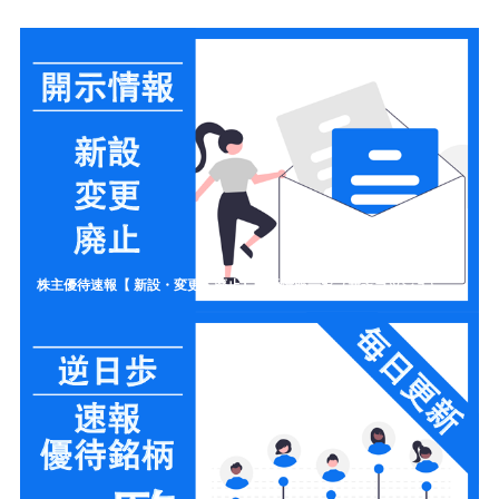
株主優待速報【 新設・変更・廃止】開示情報一覧（新設ラッシュ）