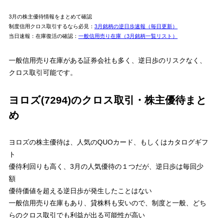
【定額：ボックスレート】
買いと売りのクロス合計50万円まで手数料無料
3月の株主優待情報をまとめて確認
「現物買い」×「制度信用売り」
のクロス：
9.1万円は売買手数料無料
制度信用クロス取引するなら必見
：
3月銘柄の逆日歩速報（毎日更新）
クロスコスト＝貸株料(2日分)
：
6円
当日速報：在庫復活の確認
：
一般信用売り在庫（3月銘柄一覧リスト）
楽天証券
【いちにち定額】
買いと売りのクロス合計100万円まで手数料無料
一般信用売り在庫がある証券会社も多く、逆日歩のリスクなく、
「現物買い」×「制度信用売り」
のクロス：
9.1万円は売買手数料無料
クロスコスト＝貸株料(2日分)
：
5円
クロス取引可能です。
【超割】
約定毎の手数料【現物:99円 信用:99円】
ヨロズ(7294)のクロス取引・株主優待まと
「現物買い」×「制度信用売り」
のクロス
クロスコスト＝現物買い手数料＋信用売り手数料＋貸株料(2日分)
め
203円
＝99円+99円+5円
SMBC日興証券
【ダイレクト】
ヨロズの株主優待は、人気のQUOカード、もしくはカタログギフ
信用取引手数料は投資金額関係なく無料
「制度信用買い当日買建玉を現引」×「制度信用売り」
のクロス
ト
クロスコスト＝金利(1日)＋貸株料(2日分)
12円
＝6円+6円
優待利回りも高く、3月の人気優待の１つだが、逆日歩は毎回少
額
SBIネオトレード証券
【定額と1約定】
優待価値を超える逆日歩が発生したことはない
信用取引手数料は投資金額関係なく無料
「制度信用買い当日買建玉を現引」×「制度信用売り」
のクロス
一般信用売り在庫もあり、貸株料も安いので、制度と一般、どち
クロスコスト＝金利(1日)＋貸株料(2日分)
らのクロス取引でも利益が出る可能性が高い
11円
＝6円+5円