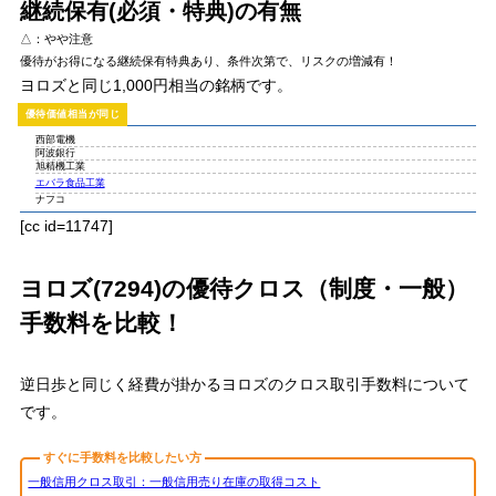
継続保有(必須・特典)の有無
△：やや注意
優待がお得になる継続保有特典あり、条件次第で、リスクの増減有！
ヨロズと同じ
1,000円相当
の銘柄です。
西部電機
阿波銀行
旭精機工業
エバラ食品工業
ナフコ
[cc id=11747]
ヨロズ(7294)の優待クロス（制度・一般）
手数料を比較！
逆日歩と同じく経費が掛かるヨロズのクロス取引手数料について
です。
すぐに手数料を比較したい方
一般信用クロス取引：一般信用売り在庫の取得コスト