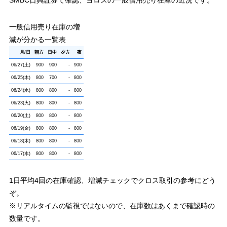
SMBC日興証券で確認、ヨロズの一般信用売り在庫の近況です。
【ワンショット】
約定毎の手数料【現物:99円 信用:99円】
約定毎の手数料【現物:99円 信用:99円】
「現物買い」×「制度信用売り」
のクロス
「現物買い」×「一般信用売り」
のクロス
クロスコスト＝現物買い手数料＋制度信用売り手数料＋貸株料(2日分)
一般信用売り在庫の増
クロスコスト＝現物買い手数料＋信用売り手数料＋貸株料(233日分)+プレミアム料
204円
＝99円+99円+6円
1,069円
＝99円+99円+871円+プレミアム料
減が分かる一覧表
GMOクリック証券
松井証券
【1日定額】
月/日
朝方
日中
夕方
夜
【定額：ボックスレート】
現物と制度信用と一般信用、それぞれ100万円まで手数料無料
買いと売りのクロス合計50万円まで手数料無料
06/27(土)
900
900
-
900
「現物買い」×「制度信用売り」
のクロス：
9.1万円は売買手数料無料
「現物買い」×「一般信用売り」
のクロス：
9.1万円は売買手数料無料
クロスコスト＝貸株料(2日分)のみ
：
19円
06/25(木)
800
700
-
800
クロスコスト＝貸株料(233日分)
：
1,162円
【1約定】
06/24(水)
800
800
-
800
SMBC日興証券
約定毎の手数料【現物:90円 信用:97円】
【ダイレクト】
06/23(火)
800
800
-
800
「現物買い」×「制度信用売り」
のクロス
信用取引手数料は投資金額関係なく無料
クロスコスト＝現物買い手数料＋制度信用売り手数料＋貸株料(2日分)
06/20(土)
800
800
-
800
「制度信用買い当日買建玉を現引」×「一般信用売り」
のクロス
192円
＝90円+97円+5円
クロスコスト＝金利(1日)＋貸株料(233日分)
06/19(金)
800
800
-
800
819円
＝6円+813円
auカブコム証券
【1日定額】
06/18(木)
800
800
-
800
買いと売りのクロス合計100万円まで手数料無料
06/17(水)
800
800
-
800
「現物買い」×「制度信用売り」
のクロス：
9.1万円は売買手数料無料
クロスコスト＝貸株料(2日分)+プレミアム料
：
6円
+プレミアム料
【ワンショット】
1日平均4回の在庫確認、増減チェックでクロス取引の参考にどう
約定毎の手数料【現物:99円 信用:99円】
ぞ。
「現物買い」×「制度信用売り」
のクロス
クロスコスト＝現物買い手数料＋信用売り手数料＋貸株料(2日分)+プレミアム料
※リアルタイムの監視ではないので、在庫数はあくまで確認時の
204円
＝99円+99円+6円+プレミアム料
数量です。
松井証券