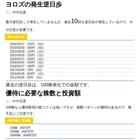
ヨロズの発生逆日歩
△：やや注意
10
最大逆日歩こそ発生していませんが、過去
回も逆日歩が発生しているので、や
や注意が必要です。
2024/03/27：105円 （3日）
2023/03/29：300円 （3日）
2022/03/29：110円 （1日）
2021/03/29：220円 （1日）
2020/03/27：200円 （1日）
2019/03/26：240円 （3日）
2018/03/27：180円 （3日）
2017/03/28：15円 （3日）
2016/03/28：620円 （1日）
2011/03/28：50円 （1日）
過去の逆日歩は、100株単位での金額です。
優待に必要な株数と投資額
△：やや注意
100株なら優待取得の総コストは低いですが、複数パターンの優待があるので、株
不足にご注意です。
100株：約9万円
1000株：約91万円
10000株：約909万円