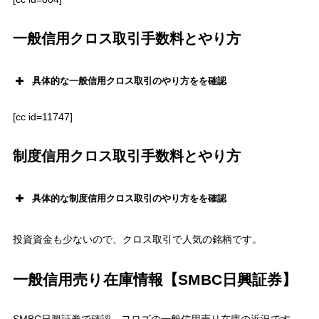
一般信用クロス取引手数料とやり方
具体的な一般信用クロス取引のやり方をを確認
[cc id=11747]
直近の優待権利日(2027年3月31日)
制度信用クロス取引手数料とやり方
一般信用クロス取引
最安
値手数料
具体的な制度信用クロス取引のやり方をを確認
投資資金も少ないので、クロス取引で人気の銘柄です。
SBI証券
auカブコム証券
【定額：アクティブプラン】
【1日定額】
現物と制度信用と一般信用、それぞれ100万円まで手数料無料
一般信用売り在庫情報【SMBC日興証券】
買いと売りのクロス合計100万円まで手数料無料
「現物買い」×「制度信用売り」
のクロス：
9.1万円は売買手数料無料
「現物買い」×「一般信用売り」
のクロス：
9.1万円は売買手数料無料
クロスコスト＝貸株料(2日分)のみ
：
19円
クロスコスト＝貸株料(233日分)+プレミアム料
：
871円
+プレミアム料
【スタンダード】