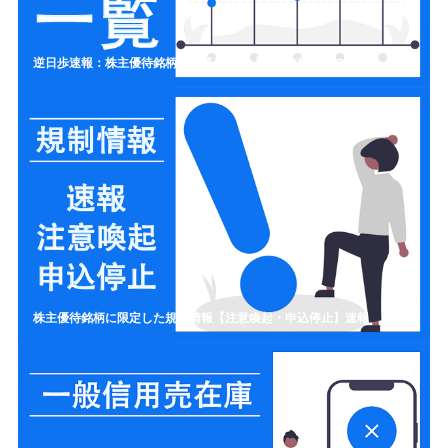
逆日歩速報：株主優待銘柄の一覧リスト【制度信用クロス取引】
株主優待銘柄に限定した規制情報【注意喚起・申込停止】速報