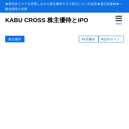
★逆日歩リスクを管理しながら株主優待クロス取引したい方必見★逆日歩速報★一
般信用売り在庫
目次
KABU CROSS 株主優待とIPO
MENU
1
ヨロズ(7294)の株主優待
株主優待
#3月優待
#QUOカード
優待内容詳細
1.1
株主優待に長期保有制度はあるの？
1.1.1
継続保有の条件
1.1.1.1
株主優待：権利確定日はいつ？
1.2
ヨロズの優待が貰える直近の株主優待権利日
1.2.1
優待権利確定日:2027年3月31日
1.2.1.1
2
ヨロズ(7294)過去の逆日歩
優待権利付最終日【逆日歩・貸借残・配当】一覧表
2.1
3
ヨロズ(7294)のクロス取引・逆日歩リスク
4
ヨロズ(7294)の優待クロス（制度・一般）手数料を比較！