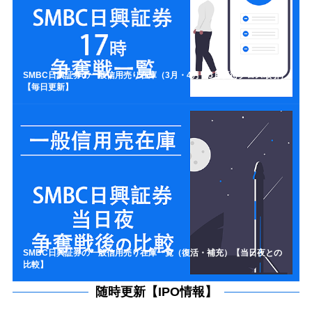
SMBC日興証券の一般信用売り在庫（3月・4月・5月優待クロス取引）
【毎日更新】
SMBC日興証券の一般信用売り在庫一覧（復活・補充）【当日夜との
比較】
随時更新【IPO情報】