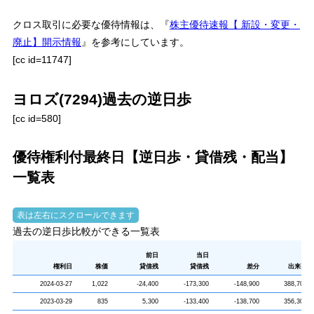
クロス取引に必要な優待情報は、『
株主優待速報【 新設・変更・
廃止】開示情報
』を参考にしています。
[cc id=11747]
ヨロズ(7294)過去の逆日歩
[cc id=580]
優待権利付最終日【逆日歩・貸借残・配当】
一覧表
過去の逆日歩比較ができる一覧表
前日
当日
権利日
株価
貸借残
貸借残
差分
出来高
2024-03-27
1,022
-24,400
-173,300
-148,900
388,700
2023-03-29
835
5,300
-133,400
-138,700
356,300