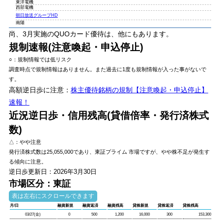
東洋電機
西部電機
朝日放送グループHD
南陽
尚、3月実施のQUOカード優待は、他にもあります。
規制速報(注意喚起・申込停止)
○：規制情報では低リスク
調査時点で規制情報はありません。また過去に1度も規制情報が入った事がないで
す。
高額逆日歩に注意
：
株主優待銘柄の規制【注意喚起・申込停止】
速報！
近況逆日歩・信用残高(貸借倍率・発行済株式
数)
△：やや注意
発行済株式数は
25,055,000
であり、
東証プライム
市場ですが、やや株不足が発生す
る傾向に注意。
逆日歩更新日：2026年3月30日
市場区分：東証
月/日
融資新規
融資返済
融資残高
貸株新規
貸株返済
貸株残高
03/27(金)
0
500
1,200
16,000
300
153,300