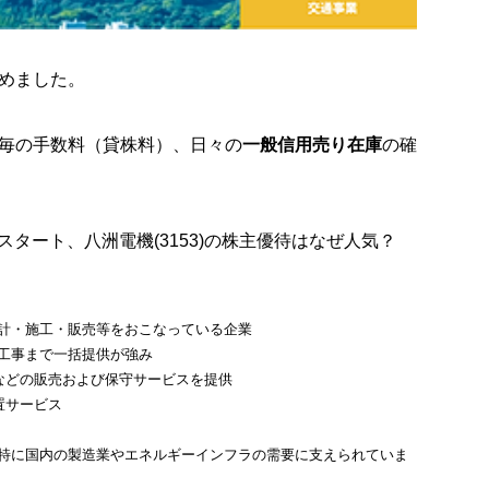
めました。
毎の手数料
（貸株料）、日々の
一般信用売り在庫
の確
タート、八洲電機(3153)の株主優待はなぜ人気？
計・施工・販売等をおこなっている企業
工事まで一括提供が強み
などの販売および保守サービスを提供
置サービス
特に国内の製造業やエネルギーインフラの需要に支えられていま