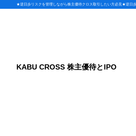
★逆日歩リスクを管理しながら株主優待クロス取引したい方必見★逆日
目次
1
八洲電機(315
優待内容
1.1
株主
1.1.1
KABU CROSS 株主優待とIPO
1.1.1.1
株主優待
1.2
八洲
1.2.1
1.2.1.1
2
八洲電機(315
3
八洲電機(31