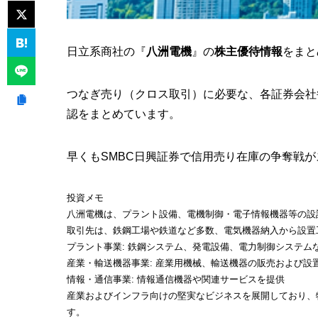
日立系商社の『
八洲電機
』の
株主優待情報
をまと
つなぎ売り（
クロス取引
）に必要な、
各証券会社
認をまとめています。
早くもSMBC日興証券で信用売り在庫の争奪戦がス
投資メモ
八洲電機は、プラント設備、電機制御・電子情報機器等の設
取引先は、鉄鋼工場や鉄道など多数、電気機器納入から設置
プラント事業
: 鉄鋼システム、発電設備、電力制御システム
産業・輸送機器事業
: 産業用機械、輸送機器の販売および設
情報・通信事業
: 情報通信機器や関連サービスを提供
産業およびインフラ向けの堅実なビジネスを展開しており、
す。