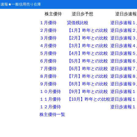
歩速報★一般信用売り在庫
株主優待
逆日歩予想
逆日歩速報
１月優待
貸借残比較
逆日歩速報１
２月優待
【1月】昨年との比較
逆日歩速報２
３月優待
【2月】昨年との比較
逆日歩速報３
3)の株主優待
４月優待
【3月】昨年との比較
逆日歩速報４
５月優待
【4月】昨年との比較
逆日歩速報５
詳細
６月優待
【5月】昨年との比較
逆日歩速報６
優待に長期保有制度はあるの？
７月優待
【6月】昨年との比較
逆日歩速報７
継続保有の条件
８月優待
【7月】昨年との比較
逆日歩速報８
９月優待
【8月】昨年との比較
逆日歩速報９
：権利確定日はいつ？
１０月優待
【9月】昨年との比較
逆日歩速報１
電機の優待が貰える直近の株主優待権利日
１１月優待
【10月】昨年との比較
逆日歩速報１
１２月優待
逆日歩速報１
優待権利確定日:2026年9月30日
株主優待一覧
3)過去の逆日歩
53)のクロス取引・逆日歩リスク