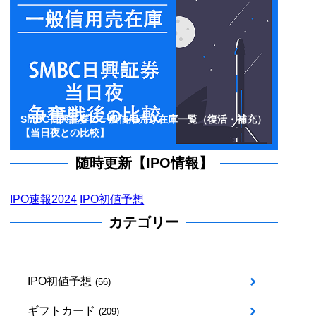
SMBC日興証券の一般信用売り在庫一覧（復活・補充）
【当日夜との比較】
随時更新【IPO情報】
IPO速報2024
IPO初値予想
カテゴリー
IPO初値予想
(56)
ギフトカード
(209)