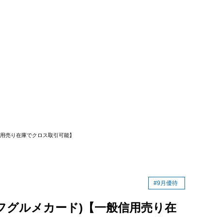
53)の優待クロス（制度・一般）
53)のクロス取引・株主優待まとめ
般信用売り在庫でクロス取引可能】
#9月優待
ジェフグルメカード)【一般信用売り在