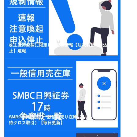
株主優待銘柄に限定した規制情報【注意喚起・申込停
止】速報
SMBC日興証券の一般信用売り在庫（3月・4月・5月優
待クロス取引）【毎日更新】