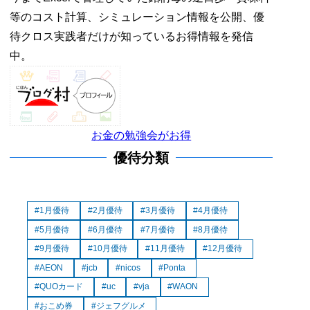
等のコスト計算、シミュレーション情報を公開、優
待クロス実践者だけが知っているお得情報を発信
中。
お金の勉強会がお得
優待分類
1月優待
2月優待
3月優待
4月優待
5月優待
6月優待
7月優待
8月優待
9月優待
10月優待
11月優待
12月優待
AEON
jcb
nicos
Ponta
QUOカード
uc
vja
WAON
おこめ券
ジェフグルメ