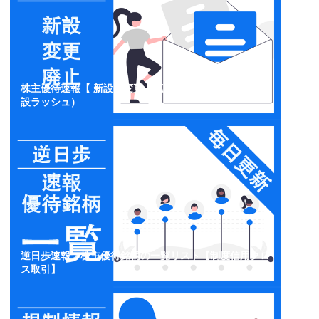
株主優待速報【 新設・変更・廃止】開示情報一覧（新
設ラッシュ）
逆日歩速報：株主優待銘柄の一覧リスト【制度信用クロ
ス取引】