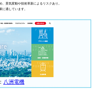
め、景気変動や技術革新によるリスクあり。
家に適しています。
：
八洲電機