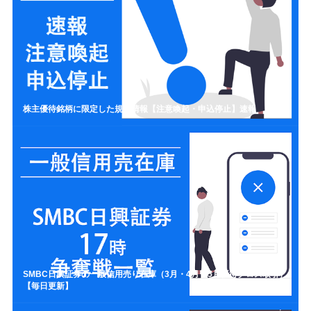
株主優待銘柄に限定した規制情報【注意喚起・申込停止】速報
SMBC日興証券の一般信用売り在庫（3月・4月・5月優待クロス取引）
【毎日更新】