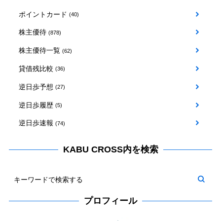
ポイントカード
(40)
株主優待
(878)
株主優待一覧
(62)
貸借残比較
(36)
逆日歩予想
(27)
逆日歩履歴
(5)
逆日歩速報
(74)
KABU CROSS内を検索
プロフィール