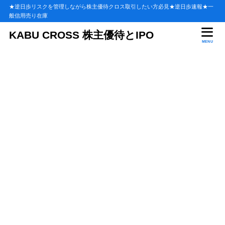
★逆日歩リスクを管理しながら株主優待クロス取引したい方必見★逆日歩速報★一
般信用売り在庫
KABU CROSS 株主優待とIPO
MENU