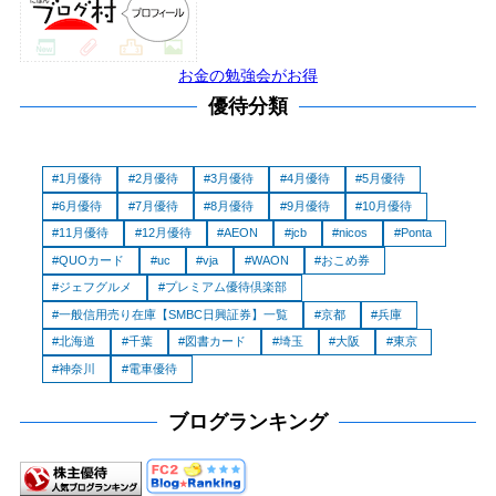
お金の勉強会がお得
優待分類
1月優待
2月優待
3月優待
4月優待
5月優待
6月優待
7月優待
8月優待
9月優待
10月優待
11月優待
12月優待
AEON
jcb
nicos
Ponta
QUOカード
uc
vja
WAON
おこめ券
ジェフグルメ
プレミアム優待倶楽部
一般信用売り在庫【SMBC日興証券】一覧
京都
兵庫
北海道
千葉
図書カード
埼玉
大阪
東京
神奈川
電車優待
ブログランキング