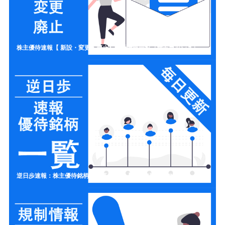
株主優待速報【 新設・変更・廃止】開示情報一覧（新設ラッシュ）
逆日歩速報：株主優待銘柄の一覧リスト【制度信用クロス取引】